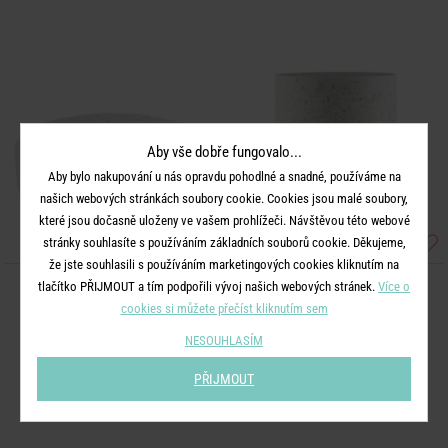
Aby vše dobře fungovalo...
Aby bylo nakupování u nás opravdu pohodlné a snadné, používáme na
našich webových stránkách soubory cookie. Cookies jsou malé soubory,
které jsou dočasně uloženy ve vašem prohlížeči. Návštěvou této webové
stránky souhlasíte s používáním základních souborů cookie. Děkujeme,
že jste souhlasili s používáním marketingových cookies kliknutím na
tlačítko PŘIJMOUT a tím podpořili vývoj našich webových stránek.
Více o
SAMOS
SAMOS
cookies si můžete přečíst kliknutím sem
Miska na mýdlo Terrazzo
Kelímek na zubní kartáčky
NESOUHLASÍM
399 Kč
399 Kč
PŘIJMOUT