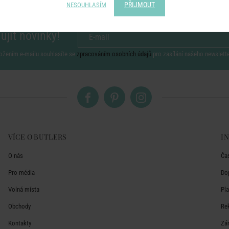
PŘIJMOUT
NESOUHLASÍM
ujít novinky!
ožením e-mailu souhlasíte se
zpracováním osobních údajů
pro zasílání našeho newslett
VÍCE O BUTLERS
I
O nás
Ča
Pro média
Do
Volná místa
Pl
Obchody
Re
Kontakty
Zá