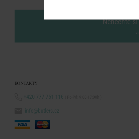
Nenechte si 
vl
KONTAKTY
+420 777 751 116
( Po-Pá: 9:00-17:00h )
info@butlers.cz