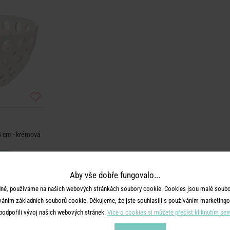
5 cm - krémová
Aby vše dobře fungovalo...
né, používáme na našich webových stránkách soubory cookie. Cookies jsou malé soubor
váním základních souborů cookie. Děkujeme, že jste souhlasili s používáním marketingo
podpořili vývoj našich webových stránek.
Více o cookies si můžete přečíst kliknutím se