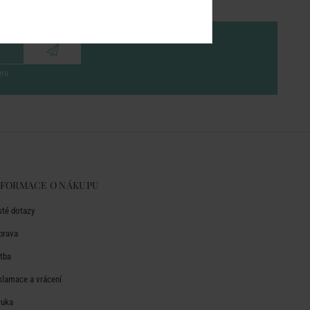
eru
NFORMACE O NÁKUPU
sté dotazy
prava
atba
klamace a vrácení
ruka