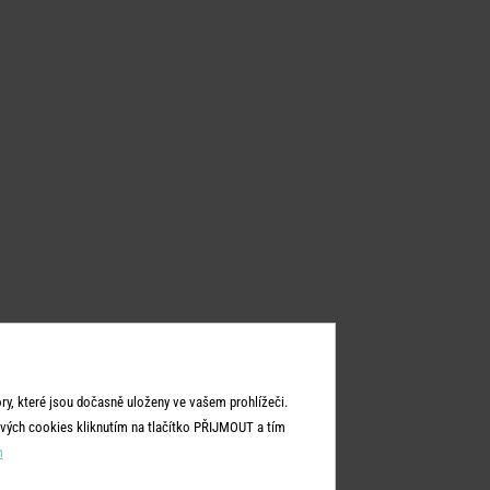
y, které jsou dočasně uloženy ve vašem prohlížeči.
vých cookies kliknutím na tlačítko PŘIJMOUT a tím
m