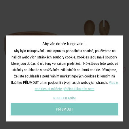
Aby vše dobře fungovalo...
Aby bylo nakupování u nás opravdu pohodlné a snadné, používáme na
našich webových stránkách soubory cookie. Cookies jsou malé soubory,
které jsou dočasně uloženy ve vašem prohlížeči. Návštěvou této webové
stránky souhlasíte s používáním základních souborů cookie. Děkujeme,
že jste souhlasili s používáním marketingových cookies kliknutím na
tlačítko PŘIJMOUT a tím podpořili vývoj našich webových stránek.
Více o
PURE KITCHEN
PURE KITCHEN
cookies si můžete přečíst kliknutím sem
Miska 15 cm
Příbory na salát 2 ks
NESOUHLASÍM
399 Kč
399 Kč
PŘIJMOUT