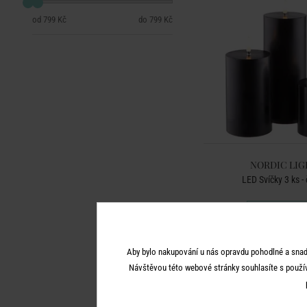
799 Kč
799 Kč
NORDIC LIG
LED Svíčky 3 ks -
799 Kč
Aby bylo nakupování u nás opravdu pohodlné a snad
Návštěvou této webové stránky souhlasíte s použí