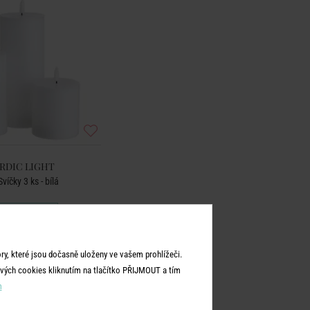
RDIC LIGHT
víčky 3 ks - bílá
799 Kč
y, které jsou dočasně uloženy ve vašem prohlížeči.
vých cookies kliknutím na tlačítko PŘIJMOUT a tím
m