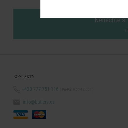
Nenechte si 
vl
KONTAKTY
+420 777 751 116
( Po-Pá: 9:00-17:00h )
info@butlers.cz