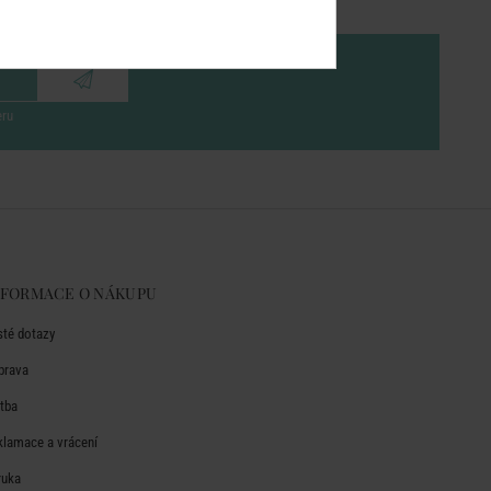
eru
NFORMACE O NÁKUPU
sté dotazy
prava
atba
klamace a vrácení
ruka