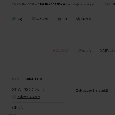
STANDARDNÍ DOPRAVA
ZDARMA OD 2 500 KČ
(nevztahuje se na nábytek)
|
30 DNÍ 
Blog
Newsletter
B2B
Obchody
NOVINKY
SVATBA
NÁBYTE
Domů
NORDIC LIGHT
STAV PRODUKTU
Zobrazeno
3 produktů
Zobrazit skladem
CENA