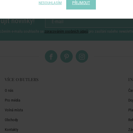
PŘIJMOUT
NESOUHLASÍM
ujít novinky!
ožením e-mailu souhlasíte se
zpracováním osobních údajů
pro zasílání našeho newslett
VÍCE O BUTLERS
I
O nás
Ča
Pro média
Do
Volná místa
Pl
Obchody
Re
Kontakty
Zá