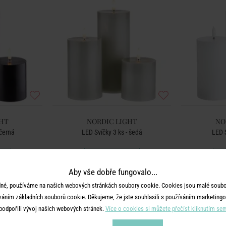
HT
NORDIC LIGHT
NO
 černá
LED Svíčky 3 ks - šedá
LED S
799 Kč
Aby vše dobře fungovalo...
né, používáme na našich webových stránkách soubory cookie. Cookies jsou malé soubor
váním základních souborů cookie. Děkujeme, že jste souhlasili s používáním marketingo
podpořili vývoj našich webových stránek.
Více o cookies si můžete přečíst kliknutím se