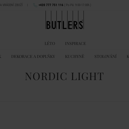
NA VRÁCENÍ ZBOŽÍ
|
+420 777 751 116
( Po-Pá: 9:00-17:00h )
LÉTO
INSPIRACE
K
DEKORACE A DOPLŇKY
KUCHYNĚ
STOLOVÁNÍ
NORDIC LIGHT