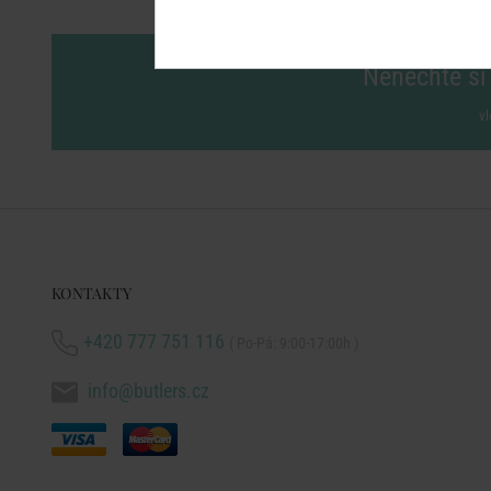
Nenechte si 
vl
KONTAKTY
+420 777 751 116
( Po-Pá: 9:00-17:00h )
info@butlers.cz