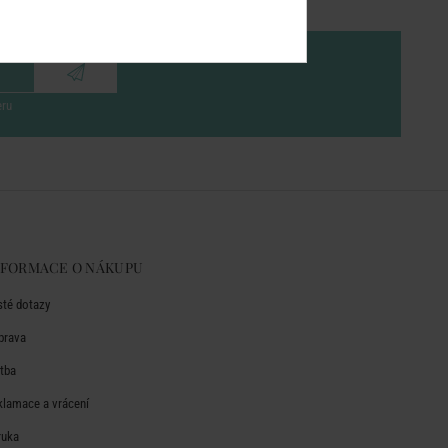
eru
NFORMACE O NÁKUPU
sté dotazy
prava
atba
klamace a vrácení
ruka