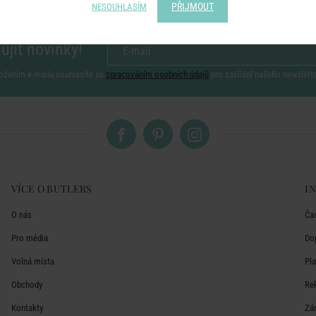
PŘIJMOUT
NESOUHLASÍM
ujít novinky!
ožením e-mailu souhlasíte se
zpracováním osobních údajů
pro zasílání našeho newslett
VÍCE O BUTLERS
I
O nás
Ča
Pro média
Do
Volná místa
Pl
Obchody
Re
Kontakty
Zá