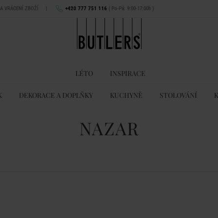
NA VRÁCENÍ ZBOŽÍ
|
+420 777 751 116
( Po-Pá: 9:00-17:00h )
LÉTO
INSPIRACE
K
DEKORACE A DOPLŇKY
KUCHYNĚ
STOLOVÁNÍ
NAZAR