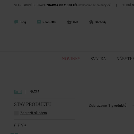
STANDARDNÍ DOPRAVA
ZDARMA OD 2 500 KČ
(nevztahuje se na nábytek)
|
30 DNÍ 
Blog
Newsletter
B2B
Obchody
NOVINKY
SVATBA
NÁBYTE
Domů
NAZAR
STAV PRODUKTU
Zobrazeno
1 produktů
Zobrazit skladem
CENA