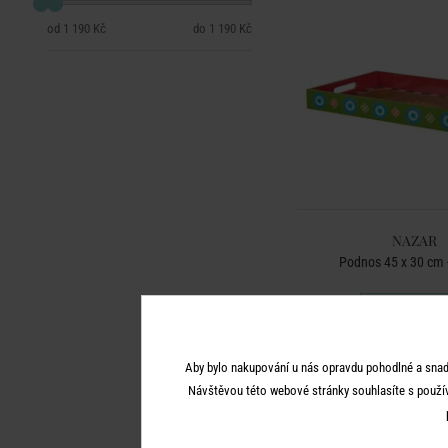
1 190 Kč
1 190 Kč
NAZAR
Podnos 45 x 30 cm 
1 190 K
Aby bylo nakupování u nás opravdu pohodlné a snad
Návštěvou této webové stránky souhlasíte s použí