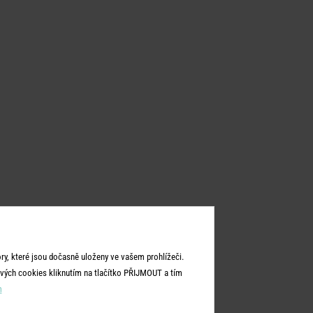
y, které jsou dočasně uloženy ve vašem prohlížeči.
vých cookies kliknutím na tlačítko PŘIJMOUT a tím
m