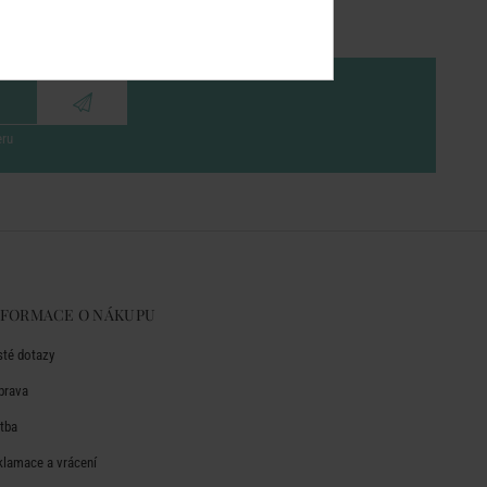
eru
NFORMACE O NÁKUPU
sté dotazy
prava
atba
klamace a vrácení