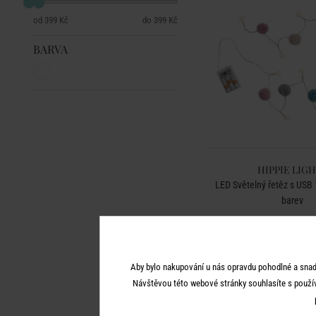
399 Kč
399 Kč
BARVA
HIPPIE LIG
LED Světelný řetěz s USB 1
barev
399 Kč
Aby bylo nakupování u nás opravdu pohodlné a snad
Návštěvou této webové stránky souhlasíte s použí