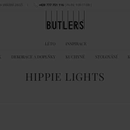
NA VRÁCENÍ ZBOŽÍ
|
+420 777 751 116
( Po-Pá: 9:00-17:00h )
LÉTO
INSPIRACE
K
DEKORACE A DOPLŇKY
KUCHYNĚ
STOLOVÁNÍ
HIPPIE LIGHTS