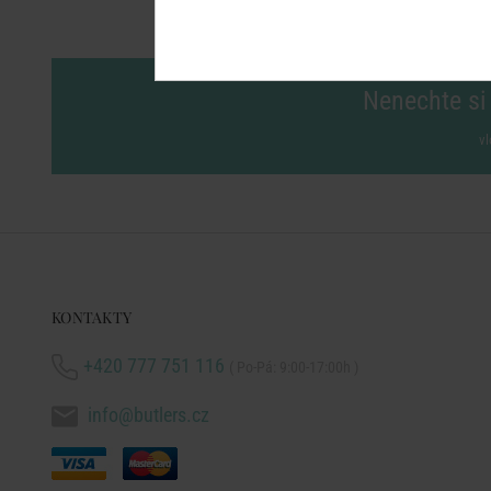
Nenechte si 
vl
KONTAKTY
+420 777 751 116
( Po-Pá: 9:00-17:00h )
info@butlers.cz