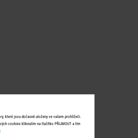
y, které jsou dočasně uloženy ve vašem prohlížeči.
vých cookies kliknutím na tlačítko PŘIJMOUT a tím
m