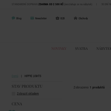
STANDARDNÍ DOPRAVA
ZDARMA OD 2 500 KČ
(nevztahuje se na nábytek)
|
30 DNÍ 
Blog
Newsletter
B2B
Obchody
NOVINKY
SVATBA
NÁBYTE
Domů
HIPPIE LIGHTS
STAV PRODUKTU
Zobrazeno
1 produktů
Zobrazit skladem
CENA