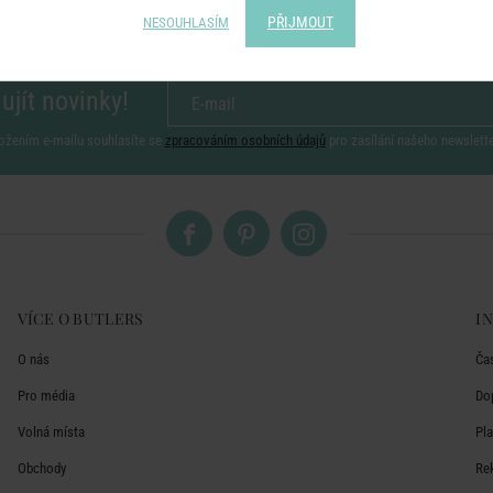
PŘIJMOUT
NESOUHLASÍM
ujít novinky!
ožením e-mailu souhlasíte se
zpracováním osobních údajů
pro zasílání našeho newslett
VÍCE O BUTLERS
I
O nás
Ča
Pro média
Do
Volná místa
Pl
Obchody
Re