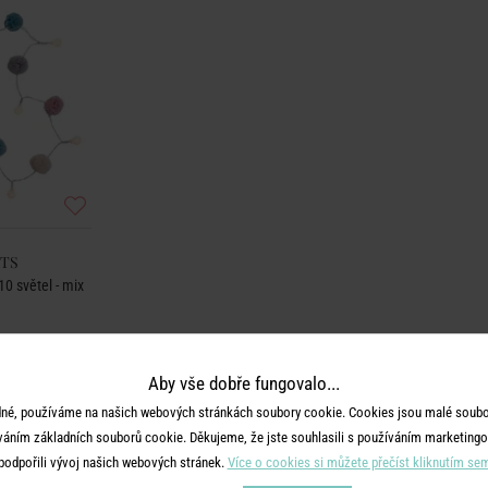
HTS
0 světel - mix
Aby vše dobře fungovalo...
né, používáme na našich webových stránkách soubory cookie. Cookies jsou malé soubor
váním základních souborů cookie. Děkujeme, že jste souhlasili s používáním marketingo
podpořili vývoj našich webových stránek.
Více o cookies si můžete přečíst kliknutím se