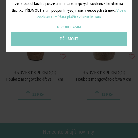
že jste souhlasili s používáním marketingových cookies kliknutím na
tlačítko PŘIJMOUT a tím podpořili vývoj našich webových stránek.
Více o
cookies si můžete přečíst kliknutím sem
NESOUHLASÍM
PŘIJMOUT
HARVEST SPLENDOR
HARVEST SPLENDOR
Houba z mangového dřeva 11 cm
Houba z mangového dřeva 9 cm
229 Kč
129 Kč
Nenechte si ujít novinky!