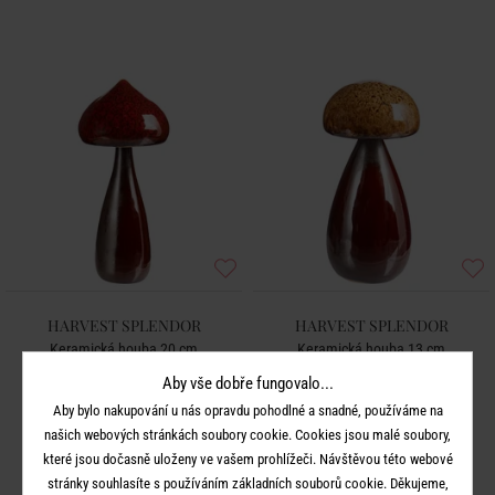
HARVEST SPLENDOR
HARVEST SPLENDOR
Keramická houba 20 cm
Keramická houba 13 cm
Aby vše dobře fungovalo...
249 Kč
179 Kč
Aby bylo nakupování u nás opravdu pohodlné a snadné, používáme na
našich webových stránkách soubory cookie. Cookies jsou malé soubory,
které jsou dočasně uloženy ve vašem prohlížeči. Návštěvou této webové
stránky souhlasíte s používáním základních souborů cookie. Děkujeme,