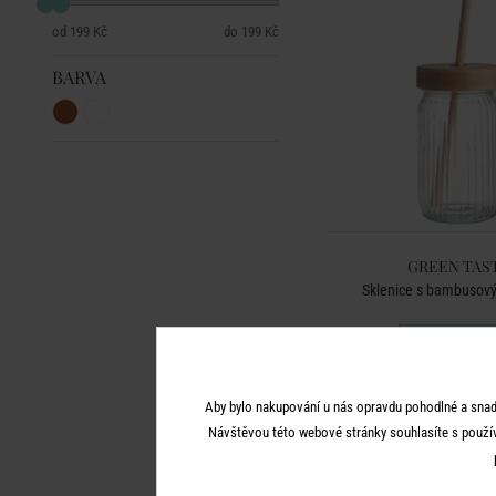
199 Kč
199 Kč
BARVA
GREEN TAS
Sklenice s bambusov
199 Kč
Aby bylo nakupování u nás opravdu pohodlné a snad
Návštěvou této webové stránky souhlasíte s použí