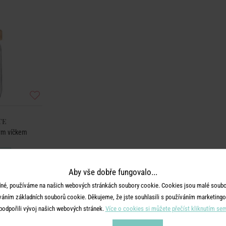
TE
ým víčkem
Aby vše dobře fungovalo...
né, používáme na našich webových stránkách soubory cookie. Cookies jsou malé soubor
váním základních souborů cookie. Děkujeme, že jste souhlasili s používáním marketingo
podpořili vývoj našich webových stránek.
Více o cookies si můžete přečíst kliknutím se