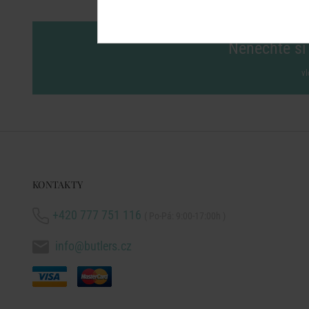
Nenechte si 
vl
KONTAKTY
+420 777 751 116
( Po-Pá: 9:00-17:00h )
info@butlers.cz