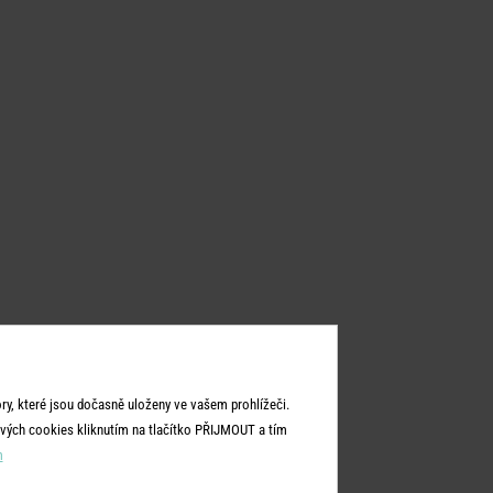
y, které jsou dočasně uloženy ve vašem prohlížeči.
vých cookies kliknutím na tlačítko PŘIJMOUT a tím
m