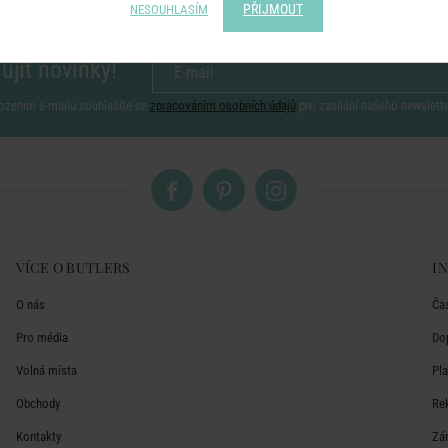
PŘIJMOUT
NESOUHLASÍM
ujít novinky!
ožením e-mailu souhlasíte se
zpracováním osobních údajů
pro zasílání našeho newslett
VÍCE O BUTLERS
I
O nás
Ča
Pro média
Do
Volná místa
Pl
Obchody
Re
Kontakty
Zá