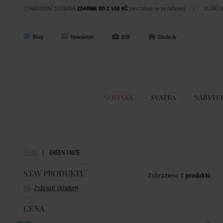
STANDARDNÍ DOPRAVA
ZDARMA OD 2 500 KČ
(nevztahuje se na nábytek)
|
30 DNÍ 
Blog
Newsletter
B2B
Obchody
NOVINKY
SVATBA
NÁBYTE
Domů
GREEN TASTE
STAV PRODUKTU
Zobrazeno
1 produktů
Zobrazit skladem
CENA