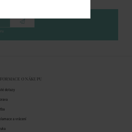
eru
NFORMACE O NÁKUPU
sté dotazy
prava
atba
klamace a vrácení
ruka