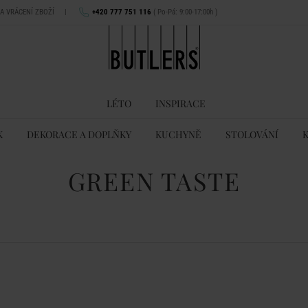
NA VRÁCENÍ ZBOŽÍ
|
+420 777 751 116
( Po-Pá: 9:00-17:00h )
LÉTO
INSPIRACE
K
DEKORACE A DOPLŇKY
KUCHYNĚ
STOLOVÁNÍ
GREEN TASTE