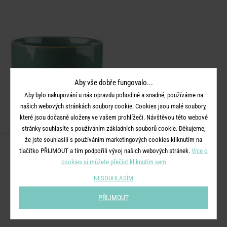
Aby vše dobře fungovalo...
Aby bylo nakupování u nás opravdu pohodlné a snadné, používáme na
našich webových stránkách soubory cookie. Cookies jsou malé soubory,
které jsou dočasně uloženy ve vašem prohlížeči. Návštěvou této webové
stránky souhlasíte s používáním základních souborů cookie. Děkujeme,
že jste souhlasili s používáním marketingových cookies kliknutím na
GOLDEN TOUCH
tlačítko PŘIJMOUT a tím podpořili vývoj našich webových stránek.
Více o
Květináč 15 cm - pastelově
cookies si můžete přečíst kliknutím sem
zelená/zlatá
NESOUHLASÍM
349 Kč
PŘIJMOUT