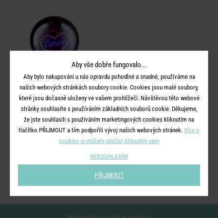
Aby vše dobře fungovalo...
Aby bylo nakupování u nás opravdu pohodlné a snadné, používáme na
našich webových stránkách soubory cookie. Cookies jsou malé soubory,
které jsou dočasně uloženy ve vašem prohlížeči. Návštěvou této webové
stránky souhlasíte s používáním základních souborů cookie. Děkujeme,
že jste souhlasili s používáním marketingových cookies kliknutím na
GLOW BALL
tlačítko PŘIJMOUT a tím podpořili vývoj našich webových stránek.
Více o
Dekorační koule "Love" - fialová
cookies si můžete přečíst kliknutím sem
NESOUHLASÍM
599 Kč
PŘIJMOUT
Nenechte si ujít novinky!