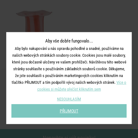
Aby vše dobře fungovalo...
Aby bylo nakupování u nás opravdu pohodlné a snadné, používáme na
našich webových stránkách soubory cookie. Cookies jsou malé soubory,
které jsou dočasně uloženy ve vašem prohlížeči. Návštěvou této webové
stránky souhlasíte s používáním základních souborů cookie. Děkujeme,
že jste souhlasili s používáním marketingových cookies kliknutím na
GLORY
tlačítko PŘIJMOUT a tím podpořili vývoj našich webových stránek.
Více o
Váza 30 cm - růžová/červená
cookies si můžete přečíst kliknutím sem
NESOUHLASÍM
999 Kč
PŘIJMOUT
Nenechte si ujít novinky!