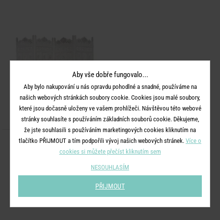
Aby vše dobře fungovalo...
Aby bylo nakupování u nás opravdu pohodlné a snadné, používáme na
našich webových stránkách soubory cookie. Cookies jsou malé soubory,
které jsou dočasně uloženy ve vašem prohlížeči. Návštěvou této webové
stránky souhlasíte s používáním základních souborů cookie. Děkujeme,
že jste souhlasili s používáním marketingových cookies kliknutím na
tlačítko PŘIJMOUT a tím podpořili vývoj našich webových stránek.
Více o
ESTELLA
cookies si můžete přečíst kliknutím sem
Paraván
NESOUHLASÍM
5 490 Kč
PŘIJMOUT