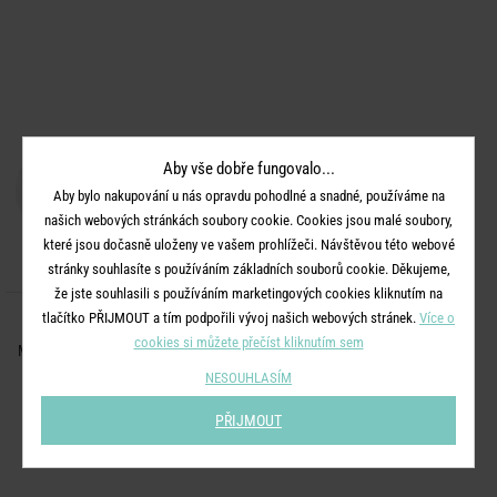
Aby vše dobře fungovalo...
Aby bylo nakupování u nás opravdu pohodlné a snadné, používáme na
našich webových stránkách soubory cookie. Cookies jsou malé soubory,
které jsou dočasně uloženy ve vašem prohlížeči. Návštěvou této webové
stránky souhlasíte s používáním základních souborů cookie. Děkujeme,
že jste souhlasili s používáním marketingových cookies kliknutím na
tlačítko PŘIJMOUT a tím podpořili vývoj našich webových stránek.
Více o
EN SUITE
cookies si můžete přečíst kliknutím sem
Miska na mýdlo mramorový vzhled
NESOUHLASÍM
399 Kč
PŘIJMOUT