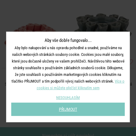
Aby vše dobře fungovalo...
Aby bylo nakupování u nás opravdu pohodlné a snadné, používáme na
našich webových stránkách soubory cookie. Cookies jsou malé soubory,
které jsou dočasně uloženy ve vašem prohlížeči. Návštěvou této webové
stránky souhlasíte s používáním základních souborů cookie. Děkujeme,
že jste souhlasili s používáním marketingových cookies kliknutím na
CORAL
CORAL
tlačítko PŘIJMOUT a tím podpořili vývoj našich webových stránek.
Více o
Svícen na čajovou svíčku - korálová
Svícen na čajovou svíčku - tyrkysová
cookies si můžete přečíst kliknutím sem
NESOUHLASÍM
349 Kč
199 Kč
PŘIJMOUT
Nenechte si ujít novinky!