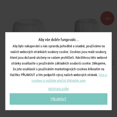
-50
%
Aby vše dobře fungovalo...
Aby bylo nakupování u nás opravdu pohodlné a snadné, používáme na
našich webových stránkách soubory cookie. Cookies jsou malé soubory,
které jsou dočasně uloženy ve vašem prohlížeči. Návštěvou této webové
stránky souhlasíte s používáním základních souborů cookie. Děkujeme,
že jste souhlasili s používáním marketingových cookies kliknutím na
tlačítko PŘIJMOUT a tím podpořili vývoj našich webových stránek.
Více o
COCOON
COCOON
cookies si můžete přečíst kliknutím sem
Lucerna 25 cm - bílá
Lucerna 36 cm - bílá
NESOUHLASÍM
999 Kč
749 Kč
500 Kč
PŘIJMOUT