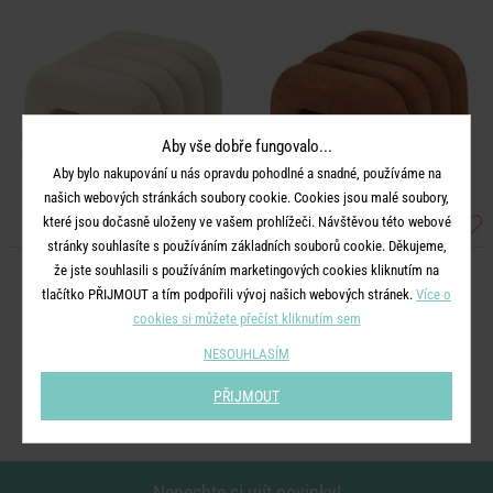
Aby vše dobře fungovalo...
Aby bylo nakupování u nás opravdu pohodlné a snadné, používáme na
našich webových stránkách soubory cookie. Cookies jsou malé soubory,
které jsou dočasně uloženy ve vašem prohlížeči. Návštěvou této webové
stránky souhlasíte s používáním základních souborů cookie. Děkujeme,
že jste souhlasili s používáním marketingových cookies kliknutím na
CHENILLE
CHENILLE
tlačítko PŘIJMOUT a tím podpořili vývoj našich webových stránek.
Více o
Taburet plyšový 40 cm - krémová
Taburet plyšový 40 cm - terakota
cookies si můžete přečíst kliknutím sem
NESOUHLASÍM
1 790 Kč
1 790 Kč
PŘIJMOUT
Nenechte si ujít novinky!