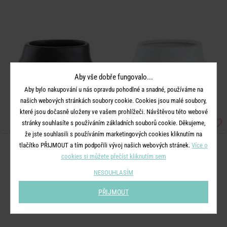
Aby vše dobře fungovalo...
Aby bylo nakupování u nás opravdu pohodlné a snadné, používáme na
našich webových stránkách soubory cookie. Cookies jsou malé soubory,
které jsou dočasně uloženy ve vašem prohlížeči. Návštěvou této webové
stránky souhlasíte s používáním základních souborů cookie. Děkujeme,
že jste souhlasili s používáním marketingových cookies kliknutím na
tlačítko PŘIJMOUT a tím podpořili vývoj našich webových stránek.
Více o
BOODY
BOODY
cookies si můžete přečíst kliknutím sem
Váza/květináč 13 cm - černá
Váza/květináč 13 cm - bílá
NESOUHLASÍM
199 Kč
199 Kč
PŘIJMOUT