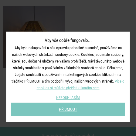
Aby vše dobře fungovalo...
Aby bylo nakupování u nás opravdu pohodlné a snadné, používáme na
našich webových stránkách soubory cookie. Cookies jsou malé soubory,
které jsou dočasně uloženy ve vašem prohlížeči. Návštěvou této webové
stránky souhlasíte s používáním základních souborů cookie. Děkujeme,
že jste souhlasili s používáním marketingových cookies kliknutím na
BASTION
tlačítko PŘIJMOUT a tím podpořili vývoj našich webových stránek.
Více o
Závěsná lampa
cookies si můžete přečíst kliknutím sem
NESOUHLASÍM
1 990 Kč
PŘIJMOUT
Nenechte si ujít novinky!