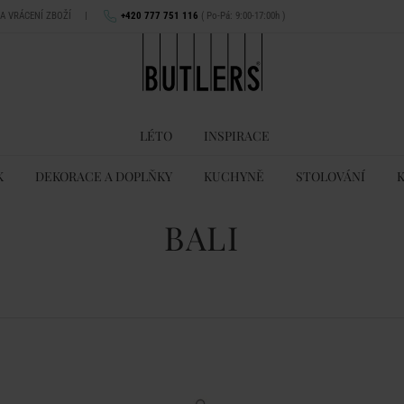
NA VRÁCENÍ ZBOŽÍ
|
+420 777 751 116
( Po-Pá: 9:00-17:00h )
LÉTO
INSPIRACE
K
DEKORACE A DOPLŇKY
KUCHYNĚ
STOLOVÁNÍ
BALI