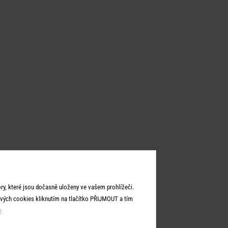
y, které jsou dočasně uloženy ve vašem prohlížeči.
vých cookies kliknutím na tlačítko PŘIJMOUT a tím
m