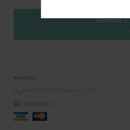
Nenechte si 
vl
KONTAKTY
+420 777 751 116
( Po-Pá: 9:00-17:00h )
info@butlers.cz