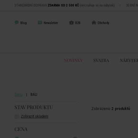
STANDARDNÍ DOPRAVA
ZDARMA OD 2 500 KČ
(nevztahuje se na nábytek)
|
30 DNÍ 
Blog
Newsletter
B2B
Obchody
NOVINKY
SVATBA
NÁBYTE
Domů
BALI
STAV PRODUKTU
Zobrazeno
2 produktů
Zobrazit skladem
CENA