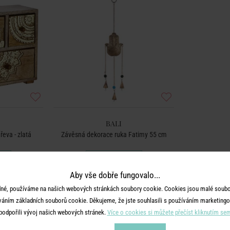
BALI
eva - zlatá
Závěsná dekorace ruka Fatimy 55 cm
199 Kč
Aby vše dobře fungovalo...
né, používáme na našich webových stránkách soubory cookie. Cookies jsou malé soubor
váním základních souborů cookie. Děkujeme, že jste souhlasili s používáním marketingo
podpořili vývoj našich webových stránek.
Více o cookies si můžete přečíst kliknutím se