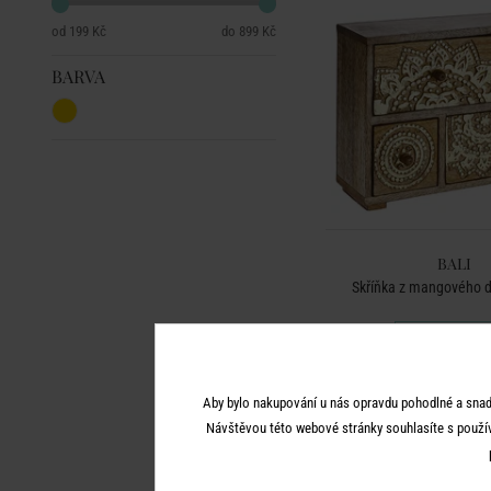
199 Kč
899 Kč
BARVA
BALI
Skříňka z mangového dř
899 Kč
Aby bylo nakupování u nás opravdu pohodlné a snad
Návštěvou této webové stránky souhlasíte s použí