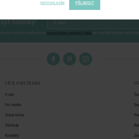
PŘIJMOUT
NESOUHLASÍM
ujít novinky!
ožením e-mailu souhlasíte se
zpracováním osobních údajů
pro zasílání našeho newslett
VÍCE O BUTLERS
I
O nás
Ča
Pro média
Do
Volná místa
Pl
Obchody
Re
Kontakty
Zá