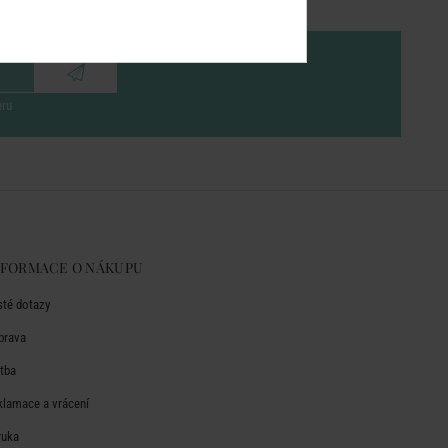
eru
NFORMACE O NÁKUPU
sté dotazy
prava
atba
klamace a vrácení
ruka