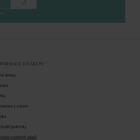
eru
NFORMACE O NÁKUPU
sté dotazy
prava
atba
klamace a vrácení
ruka
chodní podmínky
hrana osobních údajů