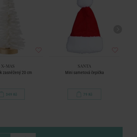
X-MAS
SANTA
k zasněžený 20 cm
Mini sametová čepička
Tašt
349 Kč
79 Kč