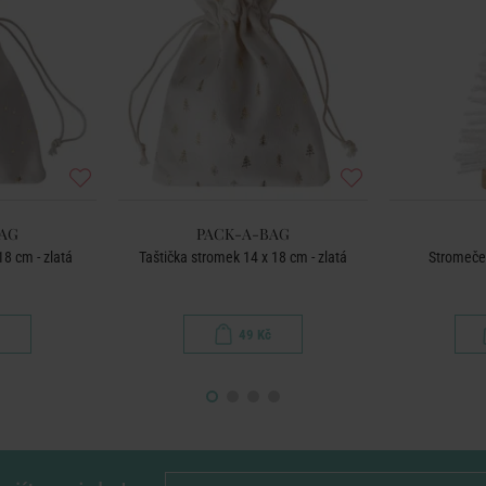
AG
PACK-A-BAG
18 cm - zlatá
Taštička stromek 14 x 18 cm - zlatá
Stromeče
49 Kč