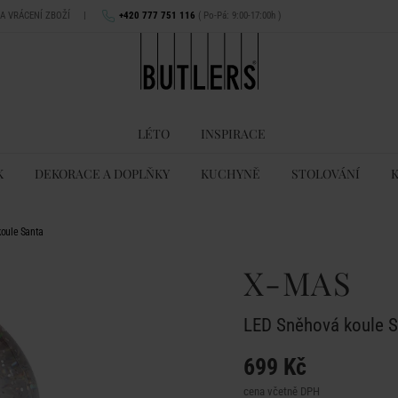
NA VRÁCENÍ ZBOŽÍ
|
+420 777 751 116
( Po-Pá: 9:00-17:00h )
LÉTO
INSPIRACE
K
DEKORACE A DOPLŇKY
KUCHYNĚ
STOLOVÁNÍ
oule Santa
X-MAS
LED Sněhová koule S
699 Kč
cena včetně DPH