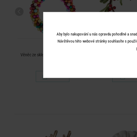
Aby bylo nakupování u nás opravdu pohodlné a snad
Návštěvou této webové stránky souhlasíte s použí
X-MAS
X-MAS
5 cm
Věněc ze skleněných koulí 40 cm - mix
Dekorační srdce s bobul
- červená
1 290 Kč
249 K