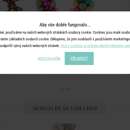
Aby vše dobře fungovalo...
né, používáme na našich webových stránkách soubory cookie. Cookies jsou malé soubor
váním základních souborů cookie. Děkujeme, že jste souhlasili s používáním marketingo
X-MAS
podpořili vývoj našich webových stránek.
Více o cookies si můžete přečíst kliknutím se
kami k zavěšení
Věnec ze skleněných vánočních koulí
Stromeče
PŘIJMOUT
25 cm
NESOUHLASÍM
č
499 Kč
MOHLO BY SE VÁM LÍBIT