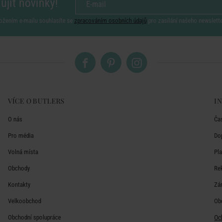
ujít novinky!
ožením e-mailu souhlasíte se
zpracováním osobních údajů
pro zasílání našeho newslett
VÍCE O BUTLERS
I
O nás
Ča
Pro média
Do
Volná místa
Pl
Obchody
Re
Kontakty
Zá
Velkoobchod
Ob
Obchodní spolupráce
Oc