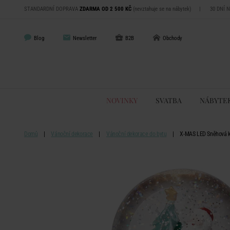
STANDARDNÍ DOPRAVA
ZDARMA OD 2 500 KČ
(nevztahuje se na nábytek)
|
30 DNÍ 
Blog
Newsletter
B2B
Obchody
NOVINKY
SVATBA
NÁBYTE
Domů
Vánoční dekorace
Vánoční dekorace do bytu
X-MAS LED Sněhová k