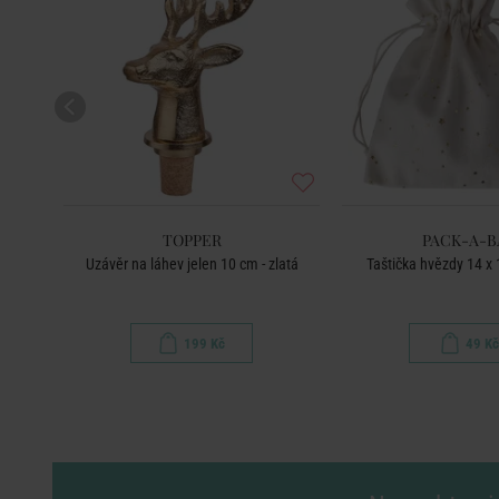
TOPPER
PACK-A-B
ílá
Uzávěr na láhev jelen 10 cm - zlatá
Taštička hvězdy 14 x 
199 Kč
49 Kč