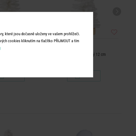
y, které jsou dočasně uloženy ve vašem prohlížeči.
vých cookies kliknutím na tlačítko PŘIJMOUT a tím
X-MAS
X-MAS
m
k zasněžený 20 cm
Stromek zasněžený 12 cm
349 Kč
149 Kč