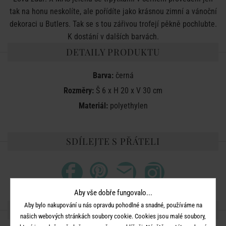
tak na honu neskolíte, ale pořídíte jako krásnou zimní a vánoční
dekoraci u Butlers. Tak se s tou zářivou trofejí pěkně pochlubte.
K dostání v dalších barvách.
DETAILY PRODUKTU
Barva:
černá
Rozměry:
Š 6 x H 20 x V 30 cm
Materiál:
polyethylen
SDÍLEJTE S PŘÁTELI
Aby vše dobře fungovalo...
Aby bylo nakupování u nás opravdu pohodlné a snadné, používáme na
DALŠÍ PRODUKTY ZE SÉRIE
našich webových stránkách soubory cookie. Cookies jsou malé soubory,