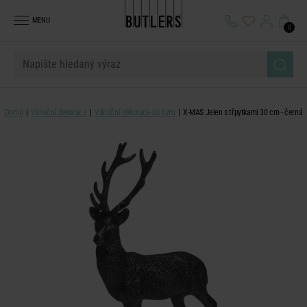
MENU
0
Domů
Vánoční dekorace
Vánoční dekorace do bytu
X-MAS Jelen s třpytkami 30 cm - černá