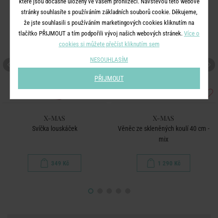
které jsou dočasně uloženy ve vašem prohlížeči. Návštěvou této webové
stránky souhlasíte s používáním základních souborů cookie. Děkujeme,
že jste souhlasili s používáním marketingových cookies kliknutím na
tlačítko PŘIJMOUT a tím podpořili vývoj našich webových stránek.
Více o
cookies si můžete přečíst kliknutím sem
NESOUHLASÍM
PŘIJMOUT
X-MAS
X-MAS
Svíčka louskáček
Věněc ze skleněných koulí 40 cm -
mix
349 Kč
1 290 Kč