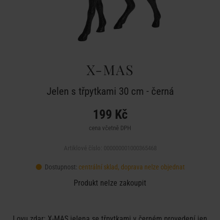
X-MAS
Jelen s třpytkami 30 cm - černá
199 Kč
cena včetně DPH
Artiklové číslo: 000000001000365468
Dostupnost:
centrální sklad, doprava nelze objednat
Produkt nelze zakoupit
Lovu zdar: X-MAS jelena se třpytkami v černém provedení jen