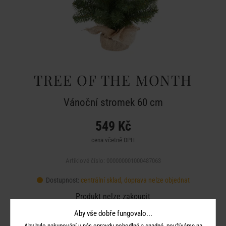
TREE OF THE MONTH
Vánoční stromek 60 cm
549 Kč
cena včetně DPH
Artiklové číslo: 000000001000487063
Dostupnost:
centrální sklad, doprava nelze objednat
Produkt nelze zakoupit
Aby vše dobře fungovalo...
Aby bylo nakupování u nás opravdu pohodlné a snadné, používáme na