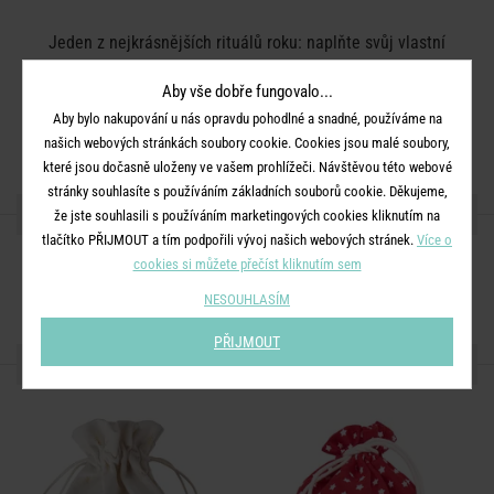
Jeden z nejkrásnějších rituálů roku: naplňte svůj vlastní
adventní kalendář a darujte ho! Využijte k tomu adventní
Aby vše dobře fungovalo...
dárkové tašky SURPRISE z černého papíru. Minimalistický
Aby bylo nakupování u nás opravdu pohodlné a snadné, používáme na
design je jasný a nepokazí jej ani černé nálepky s čísly. Dejte
našich webových stránkách soubory cookie. Cookies jsou malé soubory,
prostor svojí kreativitě a schovejte do tašek drobné dárečky. K
které jsou dočasně uloženy ve vašem prohlížeči. Návštěvou této webové
dostání i v jiných barvách.
stránky souhlasíte s používáním základních souborů cookie. Děkujeme,
SDÍLEJTE S PŘÁTELI
že jste souhlasili s používáním marketingových cookies kliknutím na
tlačítko PŘIJMOUT a tím podpořili vývoj našich webových stránek.
Více o
cookies si můžete přečíst kliknutím sem
NESOUHLASÍM
PŘIJMOUT
MOHLO BY SE VÁM LÍBIT