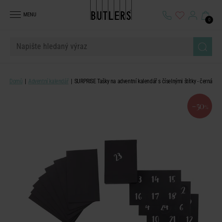
MENU
0
Domů
Adventní kalendář
SURPRISE Tašky na adventní kalendář s číselnými štítky - černá
-50
%