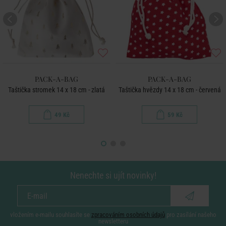
PACK-A-BAG
PACK-A-BAG
Taštička stromek 14 x 18 cm - zlatá
Taštička hvězdy 14 x 18 cm - červená
49 Kč
59 Kč
Nenechte si ujít novinky!
vložením e-mailu souhlasíte se
zpracováním osobních údajů
pro zasílání našeho
newsletteru