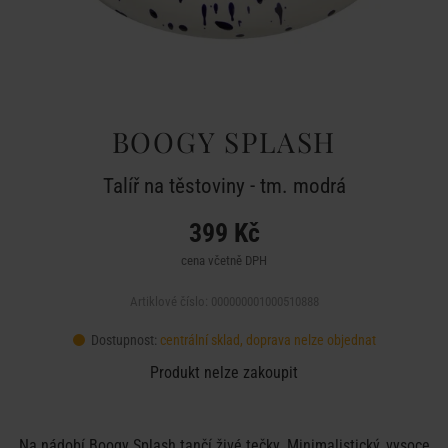
BOOGY SPLASH
Talíř na těstoviny - tm. modrá
399 Kč
cena včetně DPH
Artiklové číslo: 000000001000510888
Dostupnost:
centrální sklad, doprava nelze objednat
Produkt nelze zakoupit
Na nádobí Boogy Splash tančí živé tečky. Minimalistický, vysoce