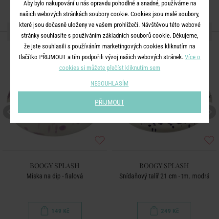
Aby bylo nakupování u nás opravdu pohodlné a snadné, používáme na
našich webových stránkách soubory cookie. Cookies jsou malé soubory,
které jsou dočasně uloženy ve vašem prohlížeči. Návštěvou této webové
DALŠÍ PRODUKTY ZE SÉRIE
stránky souhlasíte s používáním základních souborů cookie. Děkujeme,
že jste souhlasili s používáním marketingových cookies kliknutím na
tlačítko PŘIJMOUT a tím podpořili vývoj našich webových stránek.
Více o
cookies si můžete přečíst kliknutím sem
NESOUHLASÍM
PŘIJMOUT
BOOGY SPLASH
BOOGY SPLASH
Miska na dip - fialová
Snídaňový talíř 21 cm - tm. modrá
149 Kč
249 Kč