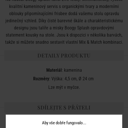
kvalitní kameninový servis s organickými tvary a moderními
oblouky připomínajícími frisbee dodá vašemu stolu opravdu
jedinečný vzhled. Díky čisté barevné škále a charakteristickému
designu jsou talíře a misky Boogy Splash opravdovými
statement kousky na stole. Jsou k dispozici v několika barvách,
takže si můžete snadno sestavit vlastní Mix & Match kombinaci.
DETAILY PRODUKTU
Materiál
: kamenina
Rozměry
: Výška: 4,5 cm, Ø 24 cm
Lze mýt v myčce.
SDÍLEJTE S PŘÁTELI
Aby vše dobře fungovalo...