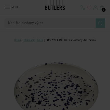
MENU
0
Domů
Stolování
Talíře
BOOGY SPLASH Talíř na těstoviny - tm. modrá