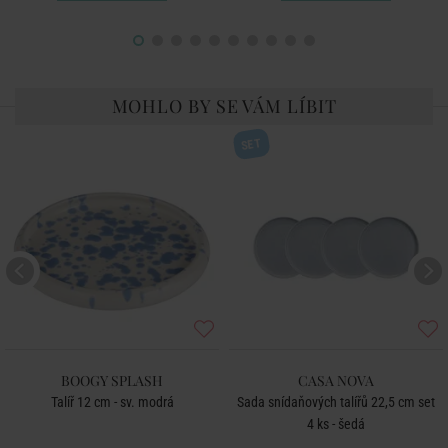
MOHLO BY SE VÁM LÍBIT
SET
BOOGY SPLASH
CASA NOVA
Talíř 12 cm - sv. modrá
Sada snídaňových talířů 22,5 cm set
4 ks - šedá