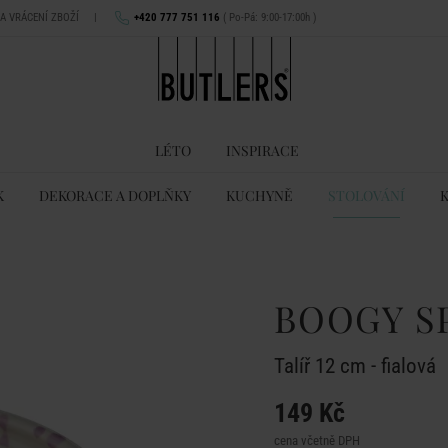
NA VRÁCENÍ ZBOŽÍ
|
+420 777 751 116
( Po-Pá: 9:00-17:00h )
LÉTO
INSPIRACE
K
DEKORACE A DOPLŇKY
KUCHYNĚ
STOLOVÁNÍ
BOOGY S
Talíř 12 cm - fialová
149 Kč
cena včetně DPH