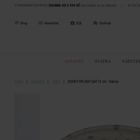
STANDARDNÍ DOPRAVA
ZDARMA OD 2 500 KČ
(nevztahuje se na nábytek)
|
30 DNÍ 
Blog
Newsletter
B2B
Obchody
NOVINKY
SVATBA
NÁBYTE
Domů
Stolování
Talíře
BOOGY SPLASH Talíř 12 cm - fialová