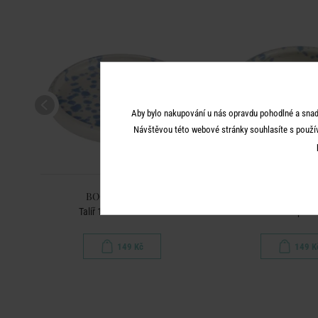
Aby bylo nakupování u nás opravdu pohodlné a snad
Návštěvou této webové stránky souhlasíte s použí
BOOGY SPLASH
BOOGY SPL
drá
Talíř 12 cm - sv. modrá
Miska na dip - s
149 Kč
149 K