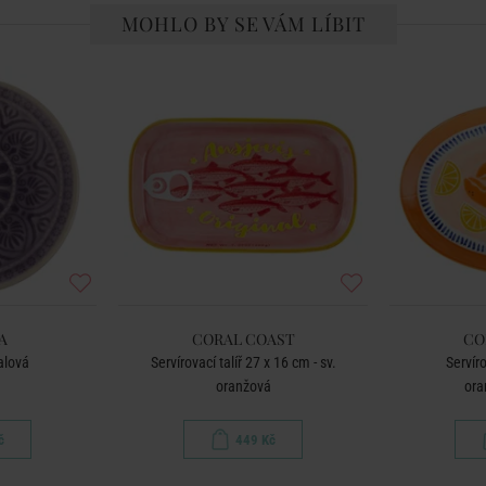
MOHLO BY SE VÁM LÍBIT
A
CORAL COAST
CO
ialová
Servírovací talíř 27 x 16 cm - sv.
Servíro
oranžová
ora
č
449 Kč