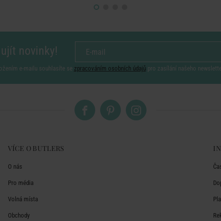
ujít novinky!
ožením e-mailu souhlasíte se
zpracováním osobních údajů
pro zasílání našeho newslett
VÍCE O BUTLERS
I
O nás
Ča
Pro média
Do
Volná místa
Pl
Obchody
Re