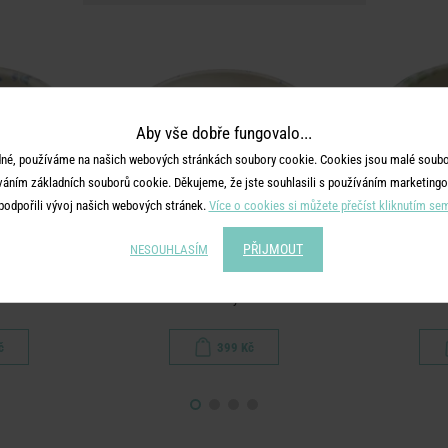
Aby vše dobře fungovalo...
né, používáme na našich webových stránkách soubory cookie. Cookies jsou malé soubor
váním základních souborů cookie. Děkujeme, že jste souhlasili s používáním marketingo
podpořili vývoj našich webových stránek.
Více o cookies si můžete přečíst kliknutím se
PŘIJMOUT
NESOUHLASÍM
ASH
BOOGY SPLASH
BO
v. modrá
Talíř na těstoviny - sv. modrá
Miska
č
399 Kč