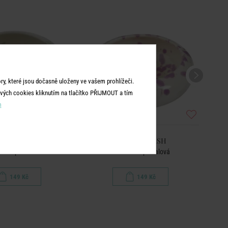
y, které jsou dočasně uloženy ve vašem prohlížeči.
vých cookies kliknutím na tlačítko PŘIJMOUT a tím
m
OGY SPLASH
BOOGY SPLASH
 na dip - mátová
Miska na dip - fialová
149 Kč
149 Kč