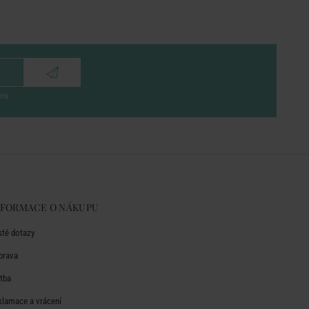
eru
NFORMACE O NÁKUPU
sté dotazy
prava
atba
klamace a vrácení