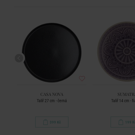
CASA NOVA
SUMATR
Talíř 27 cm - černá
Talíř 14 cm - f
399 Kč
199 K