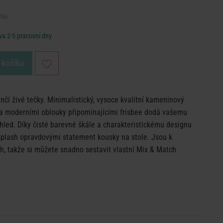
766
a 2-5 pracovní dny
 košíku
čí živé tečky. Minimalistický, vysoce kvalitní kameninový
y a moderními oblouky připomínajícími frisbee dodá vašemu
hled. Díky čisté barevné škále a charakteristickému designu
Splash opravdovými statement kousky na stole. Jsou k
ch, takže si můžete snadno sestavit vlastní Mix & Match