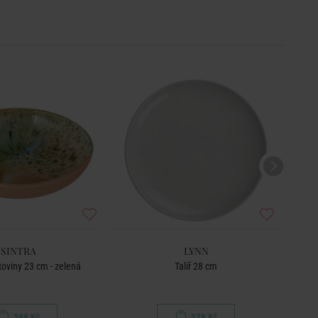
SINTRA
LYNN
stoviny 23 cm - zelená
Talíř 28 cm
399 Kč
379 Kč