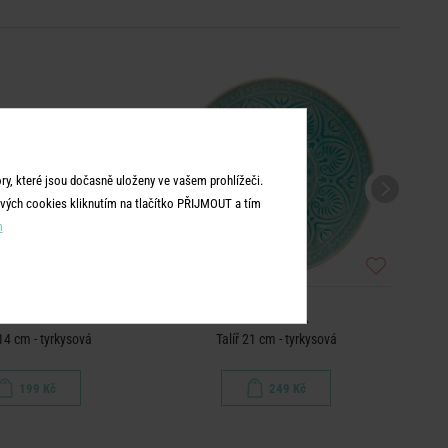
y, které jsou dočasně uloženy ve vašem prohlížeči.
vých cookies kliknutím na tlačítko PŘIJMOUT a tím
m
SUMATRA
SUMATRA
14 cm - tyrkysová
Talíř 21 cm - tyrkysová
199 Kč
249 Kč