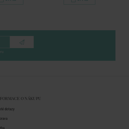
eru
NFORMACE O NÁKUPU
sté dotazy
prava
atba