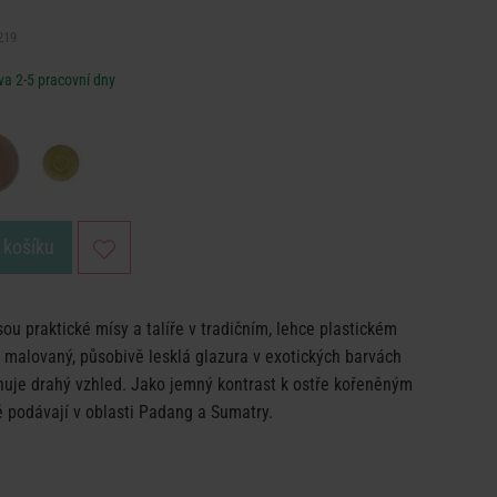
219
a 2-5 pracovní dny
 košíku
ou praktické mísy a talíře v tradičním, lehce plastickém
 malovaný, působivě lesklá glazura v exotických barvách
huje drahý vzhled. Jako jemný kontrast k ostře kořeněným
 podávají v oblasti Padang a Sumatry.