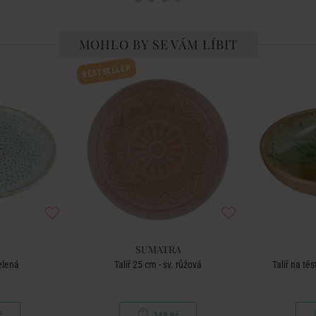
MOHLO BY SE VÁM LÍBIT
BESTSELLER
SUMATRA
zelená
Talíř 25 cm - sv. růžová
Talíř na tě
č
349 Kč