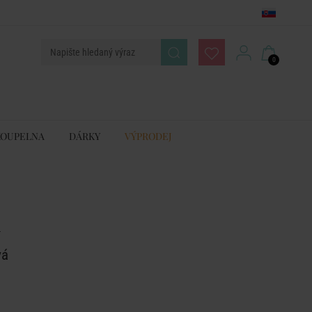
0
KOUPELNA
DÁRKY
VÝPRODEJ
A
vá