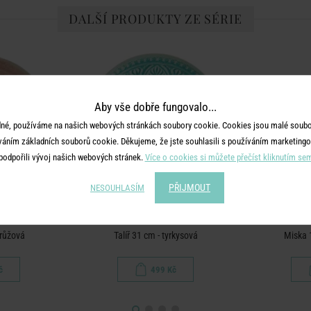
DALŠÍ PRODUKTY ZE SÉRIE
Aby vše dobře fungovalo...
né, používáme na našich webových stránkách soubory cookie. Cookies jsou malé soubor
váním základních souborů cookie. Děkujeme, že jste souhlasili s používáním marketingo
podpořili vývoj našich webových stránek.
Více o cookies si můžete přečíst kliknutím se
PŘIJMOUT
NESOUHLASÍM
A
SUMATRA
 růžová
Talíř 31 cm - tyrkysová
Miska 
č
499 Kč