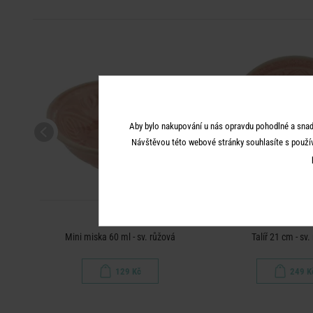
Aby bylo nakupování u nás opravdu pohodlné a snad
Návštěvou této webové stránky souhlasíte s použí
SUMATRA
SUMATR
Mini miska 60 ml - sv. růžová
Talíř 21 cm - sv.
129 Kč
249 K