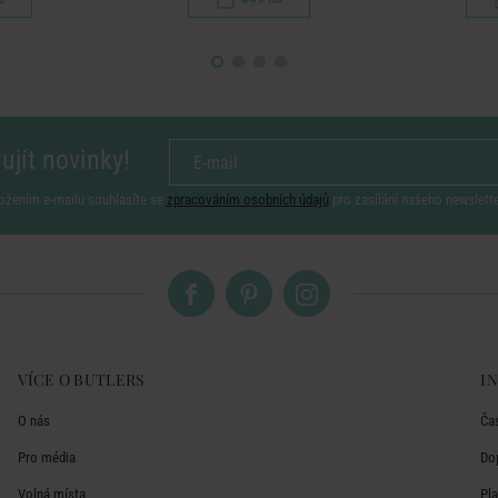
ujít novinky!
ožením e-mailu souhlasíte se
zpracováním osobních údajů
pro zasílání našeho newslett
VÍCE O BUTLERS
I
O nás
Ča
Pro média
Do
Volná místa
Pl