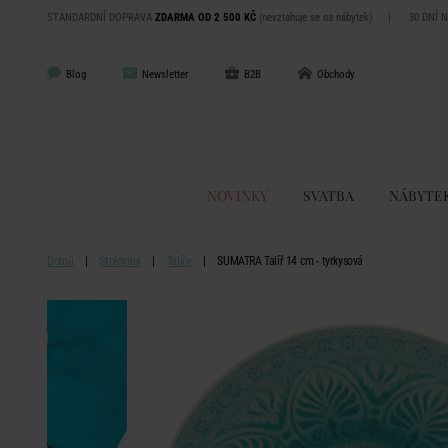
STANDARDNÍ DOPRAVA
ZDARMA OD 2 500 KČ
(nevztahuje se na nábytek)
|
30 DNÍ 
Blog
Newsletter
B2B
Obchody
NOVINKY
SVATBA
NÁBYTE
Domů
Stolování
Talíře
SUMATRA Talíř 14 cm - tyrkysová