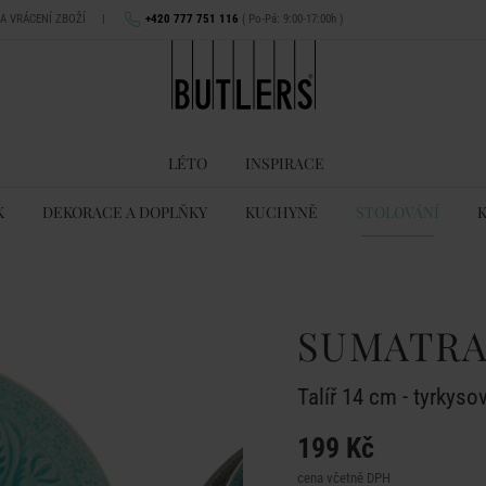
NA VRÁCENÍ ZBOŽÍ
|
+420 777 751 116
( Po-Pá: 9:00-17:00h )
LÉTO
INSPIRACE
K
DEKORACE A DOPLŇKY
KUCHYNĚ
STOLOVÁNÍ
SUMATR
Talíř 14 cm - tyrkyso
199 Kč
cena včetně DPH