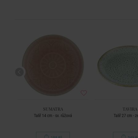
-50
%
SUMATRA
TAVIRA
Talíř 14 cm - sv. růžová
Talíř 27 cm - 
199 Kč
349 K