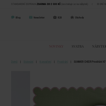
STANDARDNÍ DOPRAVA
ZDARMA OD 2 500 KČ
(nevztahuje se na nábytek)
|
30 DNÍ 
Blog
Newsletter
B2B
Obchody
NOVINKY
SVATBA
NÁBYTE
Domů
Stolování
K prostření
Prostírání
SUMMER CHEER Prostírání 47 