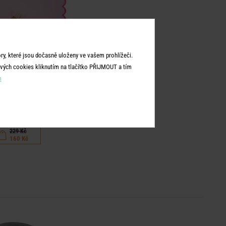
y, které jsou dočasně uloženy ve vašem prohlížeči.
vých cookies kliknutím na tlačítko PŘIJMOUT a tím
m
MER CHEER
7 x 33 cm - sv. růžová
229 Kč
160 Kč