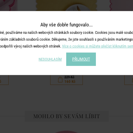
Aby vše dobře fungovalo...
né, používáme na našich webových stránkách soubory cookie. Cookies jsou malé soubor
váním základních souborů cookie. Děkujeme, že jste souhlasili s používáním marketingo
podpořili vývoj našich webových stránek.
Více o cookies si můžete přečíst kliknutím se
HEER
SUMMER CHEER
SUM
PŘIJMOUT
NESOUHLASÍM
- sv. růžová
Prostírání 47 x 33 cm - žlutá
Prostírání 4
č
229 Kč
č
160 Kč
MOHLO BY SE VÁM LÍBIT