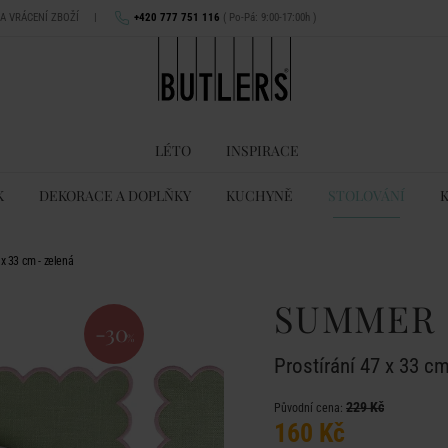
NA VRÁCENÍ ZBOŽÍ
|
+420 777 751 116
( Po-Pá: 9:00-17:00h )
LÉTO
INSPIRACE
K
DEKORACE A DOPLŇKY
KUCHYNĚ
STOLOVÁNÍ
x 33 cm - zelená
SUMMER
-30
%
Prostírání 47 x 33 cm
229 Kč
Původní cena:
160 Kč