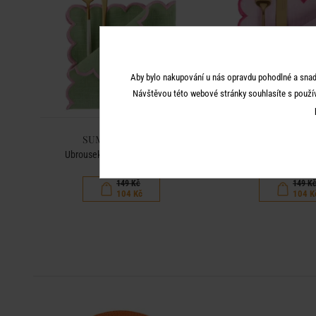
Aby bylo nakupování u nás opravdu pohodlné a snad
Návštěvou této webové stránky souhlasíte s použí
SUMMER CHEER
SUMMER C
Ubrousek 42 x 42 cm - zelená
Ubrousek 42 x 42 cm 
149 Kč
149 K
104 Kč
104 K