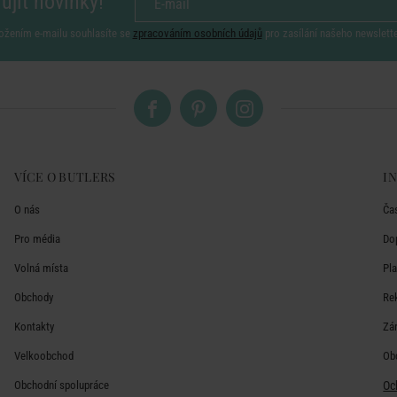
ujít novinky!
ožením e-mailu souhlasíte se
zpracováním osobních údajů
pro zasílání našeho newslett
VÍCE O BUTLERS
I
O nás
Ča
Pro média
Do
Volná místa
Pl
Obchody
Re
Kontakty
Zá
Velkoobchod
Ob
Obchodní spolupráce
Oc