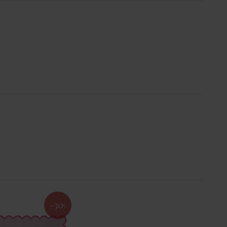
-30
%