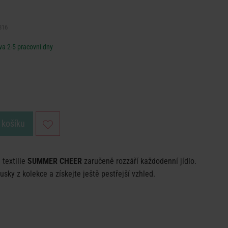
316
a 2-5 pracovní dny
 košíku
 textilie
SUMMER CHEER
zaručeně rozzáří každodenní jídlo.
usky z kolekce a získejte ještě pestřejší vzhled.