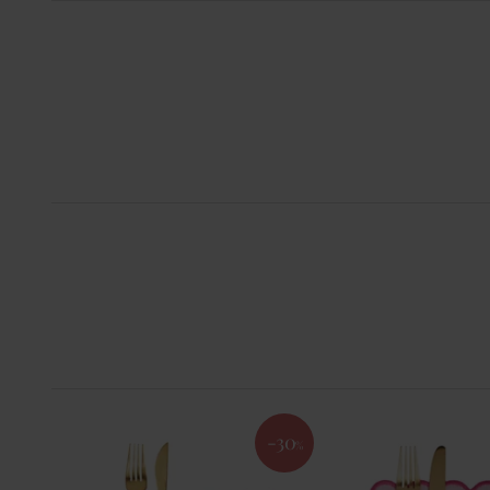
-30
%