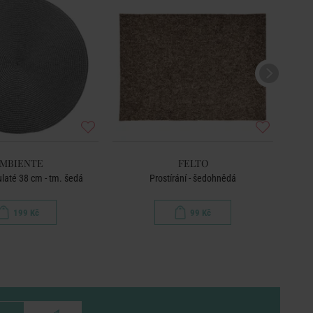
MBIENTE
FELTO
ulaté 38 cm - tm. šedá
Prostírání - šedohnědá
199 Kč
99 Kč