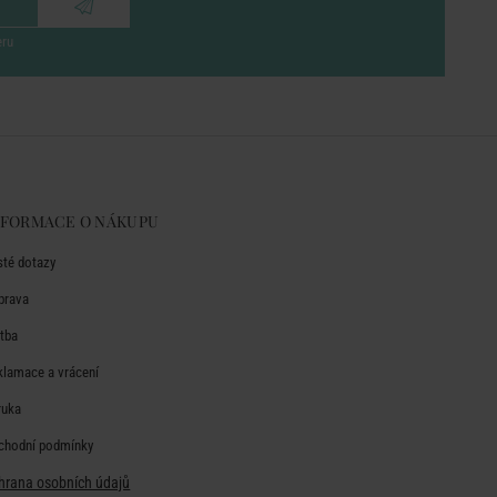
eru
NFORMACE O NÁKUPU
sté dotazy
prava
atba
klamace a vrácení
ruka
chodní podmínky
hrana osobních údajů