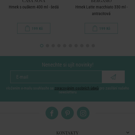
CASA NOVA
BERGAMO
Hrnek s ouškem 400 ml - šedá
Hrnek Latte macchiato 330 ml -
antracitová
199 Kč
199 Kč
Nenechte si ujít novinky!
vložením e-mailu souhlasíte se
zpracováním osobních údajů
pro zasílání našeho
newsletteru
KONTAKTY