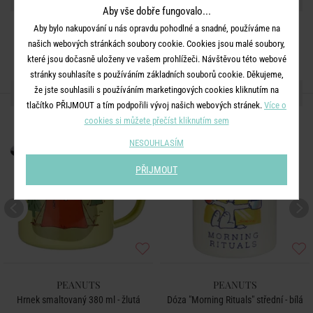
Aby vše dobře fungovalo...
Aby bylo nakupování u nás opravdu pohodlné a snadné, používáme na
našich webových stránkách soubory cookie. Cookies jsou malé soubory,
které jsou dočasně uloženy ve vašem prohlížeči. Návštěvou této webové
stránky souhlasíte s používáním základních souborů cookie. Děkujeme,
že jste souhlasili s používáním marketingových cookies kliknutím na
DALŠÍ PRODUKTY ZE SÉRIE
tlačítko PŘIJMOUT a tím podpořili vývoj našich webových stránek.
Více o
cookies si můžete přečíst kliknutím sem
NESOUHLASÍM
PŘIJMOUT
PEANUTS
PEANUTS
Hrnek smaltovaný 380 ml - žlutá
Dóza "Morning Rituals" střední - bílá