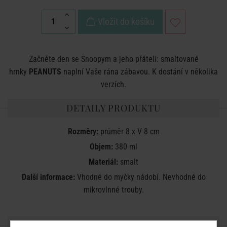
Vložit do košíku
Začněte den se Snoopym a jeho přáteli: smaltované
hrnky
PEANUTS
naplní Vaše rána zábavou. K dostání v několika
verzích.
DETAILY PRODUKTU
Rozměry:
průměr 8 x V 8 cm
Objem:
380 ml
Materiál:
smalt
Další informace:
Vhodné do myčky nádobí. Nevhodné do
mikrovlnné trouby.
SDÍLEJTE S PŘÁTELI