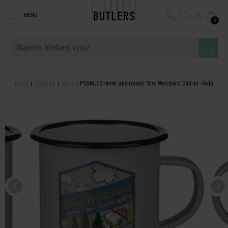
MENU
0
Domů
Stolování
Hrnky
PEANUTS Hrnek smaltovaný "Bird Watchers" 380 ml - šedá