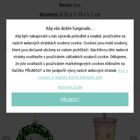
Barva:
mix
Rozměry:
D 33 x Š 33 x V 2 cm
Materiál:
FSC®- certifikovaný recyklovaný papír
Aby vše dobře fungovalo...
Aby bylo nakupování u nás opravdu pohodlné a snadné, používáme na
našich webových stránkách soubory cookie. Cookies jsou malé soubory,
SDÍLEJTE S PŘÁTELI
které jsou dočasně uloženy ve vašem prohlížeči. Návštěvou této webové
stránky souhlasíte s používáním základních souborů cookie. Děkujeme,
že jste souhlasili s používáním marketingových cookies kliknutím na
tlačítko PŘIJMOUT a tím podpořili vývoj našich webových stránek.
Více o
cookies si můžete přečíst kliknutím sem
DALŠÍ PRODUKTY ZE SÉRIE
NESOUHLASÍM
PŘIJMOUT