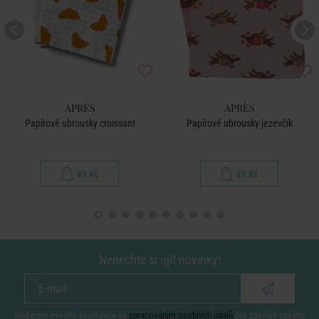
APRÈS
APRÈS
Papírové ubrousky croissant
Papírové ubrousky jezevčík
89 Kč
89 Kč
Nenechte si ujít novinky!
vložením e-mailu souhlasíte se
zpracováním osobních údajů
pro zasílání našeho