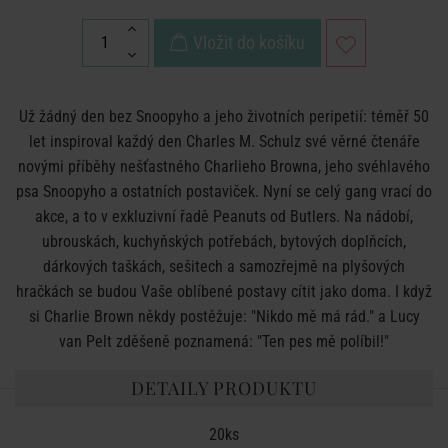
Vložit do košíku
Už žádný den bez Snoopyho a jeho životních peripetií: téměř 50
let inspiroval každý den Charles M. Schulz své věrné čtenáře
novými příběhy nešťastného Charlieho Browna, jeho svéhlavého
psa Snoopyho a ostatních postaviček. Nyní se celý gang vrací do
akce, a to v exkluzivní řadě Peanuts od Butlers. Na nádobí,
ubrouskách, kuchyňských potřebách, bytových doplňcích,
dárkových taškách, sešitech a samozřejmě na plyšových
hračkách se budou Vaše oblíbené postavy cítit jako doma. I když
si Charlie Brown někdy postěžuje: "Nikdo mě má rád." a Lucy
van Pelt zděšeně poznamená: "Ten pes mě políbil!"
DETAILY PRODUKTU
20ks