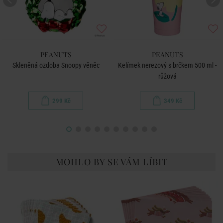
PEANUTS
PEANUTS
Skleněná ozdoba Snoopy věněc
Kelímek nerezový s brčkem 500 ml -
růžová
299 Kč
349 Kč
MOHLO BY SE VÁM LÍBIT