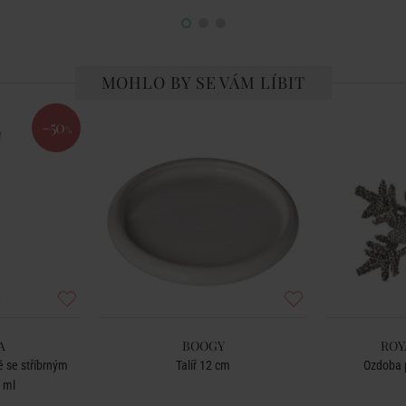
MOHLO BY SE VÁM LÍBIT
-50
%
A
BOOGY
ROY
 se stříbrným
Talíř 12 cm
Ozdoba p
 ml