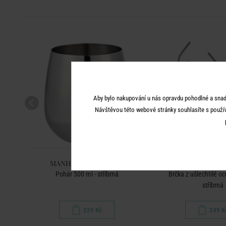
Aby bylo nakupování u nás opravdu pohodlné a snad
Návštěvou této webové stránky souhlasíte s použí
MANHATTAN LOUNGE
MANHATTAN 
Pohár 500 ml - stříbrná
Brčka z ušlechtilé oce
stříbrná
229 Kč
249 K