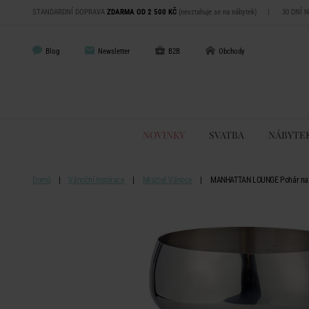
STANDARDNÍ DOPRAVA
ZDARMA OD 2 500 KČ
(nevztahuje se na nábytek)
|
30 DNÍ 
Blog
Newsletter
B2B
Obchody
NOVINKY
SVATBA
NÁBYTE
Domů
Vánoční inspirace
Mrazivé Vánoce
MANHATTAN LOUNGE Pohár na š