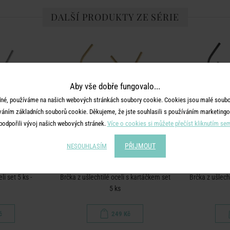
DALŠÍ PRODUKTY ZE SÉRIE
Aby vše dobře fungovalo...
né, používáme na našich webových stránkách soubory cookie. Cookies jsou malé soubor
váním základních souborů cookie. Děkujeme, že jste souhlasili s používáním marketingo
podpořili vývoj našich webových stránek.
Více o cookies si můžete přečíst kliknutím se
PŘIJMOUT
NESOUHLASÍM
LOUNGE
MANHATTAN LOUNGE
MANHA
li set 5 ks -
Brčka z ušlechtilé oceli s kartáčkem set
Brčka z ušlecht
5 ks
č
249 Kč