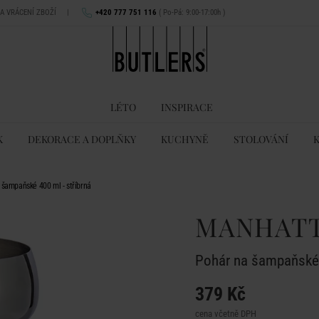
NA VRÁCENÍ ZBOŽÍ
|
+420 777 751 116
( Po-Pá: 9:00-17:00h )
LÉTO
INSPIRACE
K
DEKORACE A DOPLŇKY
KUCHYNĚ
STOLOVÁNÍ
ampaňské 400 ml - stříbrná
MANHAT
Pohár na šampaňské 4
379 Kč
cena včetně DPH