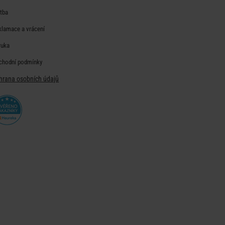
atba
klamace a vrácení
ruka
chodní podmínky
hrana osobních údajů