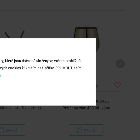
y, které jsou dočasně uloženy ve vašem prohlížeči.
vých cookies kliknutím na tlačítko PŘIJMOUT a tím
m
TTAN LOUNGE
MANHATTAN LOUNGE
ilé oceli set 5 ks - černá
Pohár na víno 400 ml - zlatá
Po
249 Kč
379 Kč