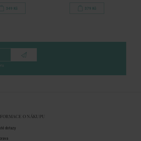
349 Kč
379 Kč
eru
NFORMACE O NÁKUPU
sté dotazy
prava