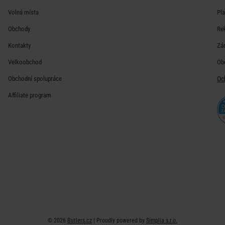
Volná místa
Pl
Obchody
Re
Kontakty
Zá
Velkoobchod
Ob
Obchodní spolupráce
Oc
Affiliate program
© 2026
Butlers.cz
| Proudly powered by
Simplia s.r.o.