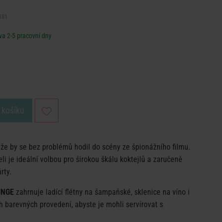
181
a 2-5 pracovní dny
 košíku
, že by se bez problémů hodil do scény ze špionážního filmu.
li je ideální volbou pro širokou škálu koktejlů a zaručeně
rty.
UNGE
zahrnuje ladící flétny na šampaňské, sklenice na víno i
h barevných provedení, abyste je mohli servírovat s