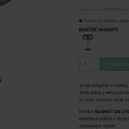
Artiklové číslo: 000000001000494
Dostupnost:
skladem, doprav
BAREVNÉ VARIANTY
Vložit do
Je tak elegantní a osobitý
Tento pohár z nerezové oce
se stane ozdobou každé pá
Kolekce
MANHATTAN LO
koktejlové poháry v různýc
opravdovým stylem.