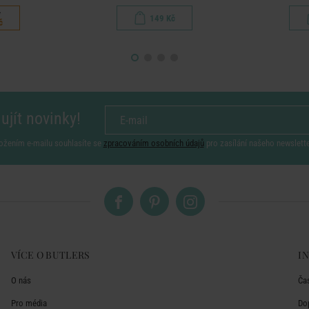
č
149 Kč
č
ujít novinky!
ožením e-mailu souhlasíte se
zpracováním osobních údajů
pro zasílání našeho newslett
VÍCE O BUTLERS
I
O nás
Ča
Pro média
Do