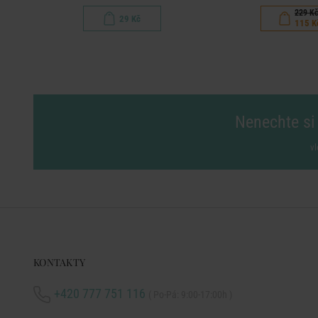
229 K
29 Kč
115 K
Nenechte si 
vl
KONTAKTY
+420 777 751 116
( Po-Pá: 9:00-17:00h )