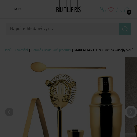
MENU
0
Domů
Stolování
Barové a koktejlové produkty
MANHATTAN LOUNGE Set na koktejly 5 dílů