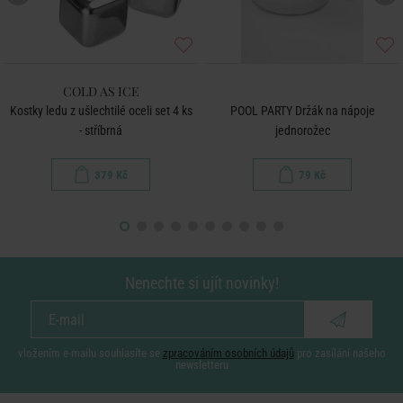
COLD AS ICE
Kostky ledu z ušlechtilé oceli set 4 ks
POOL PARTY Držák na nápoje
- stříbrná
jednorožec
379 Kč
79 Kč
Nenechte si ujít novinky!
vložením e-mailu souhlasíte se
zpracováním osobních údajů
pro zasílání našeho
newsletteru