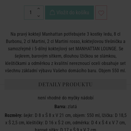
Vložit do košíku
Na pravý koktejl Manhattan potřebujete 3 kostky ledu, 8 cl
Burbonu, 2 cl Martini, 2 cl Martini rosso, koktejlovou třešničku a
samozřejmě i 5-dílný koktejlový set MANHATTAN LOUNGE. Se
šejkrem, barovým sítkem, dlouhou lžičkou se slámkou,
kleštičkami a odměrkou z kvalitní nereznoucí oceli obsahuje set
všechnu základní výbavu Vašeho domácího baru. Objem 550 ml.
DETAILY PRODUKTU
není vhodné do myčky nádobí
Barva:
zlatá
Rozměry:
šejkr: D 8 x Š 8 x V 21 cm, objem: 550 ml, lžička: D 18,5
x Š 2,5 cm, kleštičky: D 16 x Š 2 cm, odměrka: D 4 x Š 4 x V 7 cm,
barové sítko: D 17 x Š 9 x V 2 cm