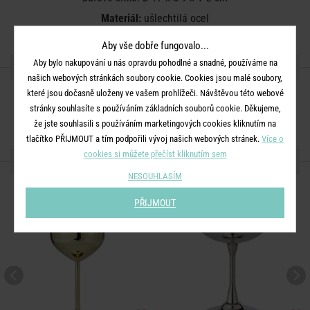
Materiál:
ušlechtilá ocel
Aby vše dobře fungovalo...
Aby bylo nakupování u nás opravdu pohodlné a snadné, používáme na
SDÍLEJTE S PŘÁTELI
našich webových stránkách soubory cookie. Cookies jsou malé soubory,
které jsou dočasně uloženy ve vašem prohlížeči. Návštěvou této webové
stránky souhlasíte s používáním základních souborů cookie. Děkujeme,
že jste souhlasili s používáním marketingových cookies kliknutím na
tlačítko PŘIJMOUT a tím podpořili vývoj našich webových stránek.
Více o
cookies si můžete přečíst kliknutím sem
DALŠÍ PRODUKTY ZE SÉRIE
NESOUHLASÍM
PŘIJMOUT