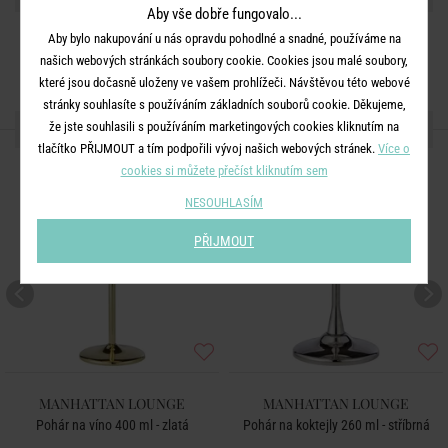
Aby vše dobře fungovalo...
Aby bylo nakupování u nás opravdu pohodlné a snadné, používáme na
našich webových stránkách soubory cookie. Cookies jsou malé soubory,
které jsou dočasně uloženy ve vašem prohlížeči. Návštěvou této webové
stránky souhlasíte s používáním základních souborů cookie. Děkujeme,
DALŠÍ PRODUKTY ZE SÉRIE
že jste souhlasili s používáním marketingových cookies kliknutím na
tlačítko PŘIJMOUT a tím podpořili vývoj našich webových stránek.
Více o
cookies si můžete přečíst kliknutím sem
NESOUHLASÍM
PŘIJMOUT
MANHATTAN LOUNGE
MANHATTAN LOUNGE
Pohár na víno 400 ml - zlatá
Pohár na koktejly 260 ml - stříbrná