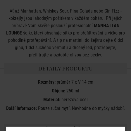
Ať už Manhattan, Whiskey Sour, Pina Colada nebo Gin Fizz -
koktejly jsou lahodným požitkem v každém poháru. Při jejich
přípravě Vám skvěle poslouží profesionální
MANHATTAN
LOUNGE
šejkr, který obsahuje sítko pro přefiltrování a víčko pro
pohodlné protřepávání. A tip na martini: do šejkru dejte 6 dcl
ginu, 1 dcl suchého vermutu a drcený led, protřepejte,
přefiltrujte a ozdobte olivou bez pecky.
DETAILY PRODUKTU
Rozměry:
průměr 7 x V 14 cm
Objem:
250 ml
Materiál:
nerezová ocel
Další informace:
Pouze ruční mytí. Nevhodné do myčky nádobí.
SDÍLEJTE S PŘÁTELI