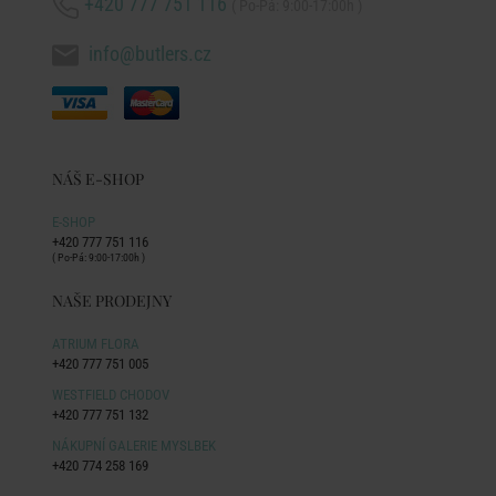
+420 777 751 116
( Po-Pá: 9:00-17:00h )
info@butlers.cz
NÁŠ E-SHOP
E-SHOP
+420 777 751 116
( Po-Pá: 9:00-17:00h )
NAŠE PRODEJNY
ATRIUM FLORA
+420 777 751 005
WESTFIELD CHODOV
+420 777 751 132
NÁKUPNÍ GALERIE MYSLBEK
+420 774 258 169