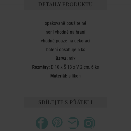
DETAILY PRODUKTU
opakovaně použitelné
není vhodné na hraní
vhodné pouze na dekoraci
balení obsahuje 6 ks
Barva:
mix
Rozměry:
D 10 x Š 13 x V 2 cm, 6 ks
Materiál:
silikon
SDÍLEJTE S PŘÁTELI