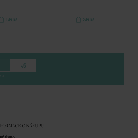
149 Kč
249 Kč
eru
NFORMACE O NÁKUPU
sté dotazy