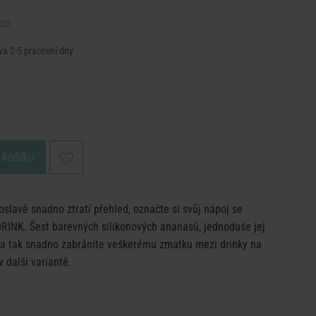
027
a 2-5 pracovní dny
 košíku
oslavě snadno ztratí přehled, označte si svůj nápoj se
RINK. Šest barevných silikonových ananasů, jednoduše jej
, a tak snadno zabráníte veškerému zmatku mezi drinky na
v další variantě.