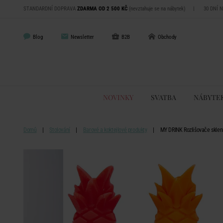
STANDARDNÍ DOPRAVA
ZDARMA OD 2 500 KČ
(nevztahuje se na nábytek)
|
30 DNÍ 
Blog
Newsletter
B2B
Obchody
NOVINKY
SVATBA
NÁBYTE
Domů
Stolování
Barové a koktejlové produkty
MY DRINK Rozlišovače sklen