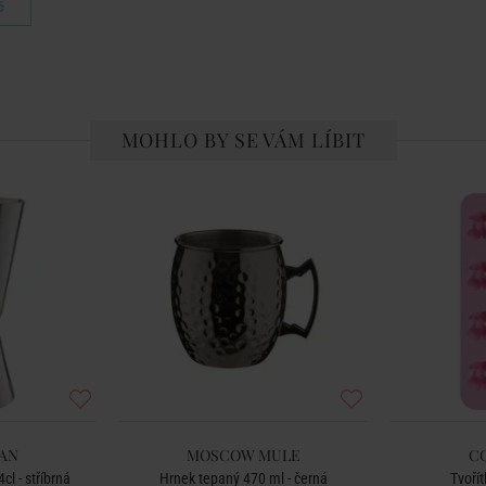
č
MOHLO BY SE VÁM LÍBIT
AN
MOSCOW MULE
C
l - stříbrná
Hrnek tepaný 470 ml - černá
Tvořít