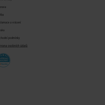
prava
atba
klamace a vrácení
ruka
chodní podmínky
hrana osobních údajů