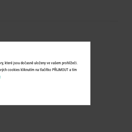
y, které jsou dočasně uloženy ve vašem prohlížeči.
vých cookies kliknutím na tlačítko PŘIJMOUT a tím
m