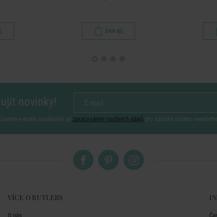
č
349 Kč
ujít novinky!
ožením e-mailu souhlasíte se
zpracováním osobních údajů
pro zasílání našeho newslett
VÍCE O BUTLERS
I
O nás
Ča