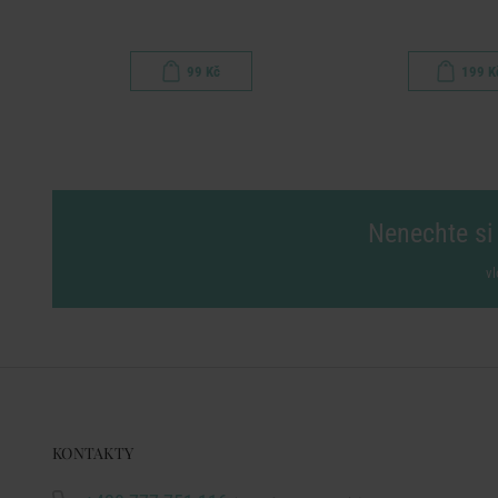
99 Kč
199 K
Nenechte si 
vl
KONTAKTY