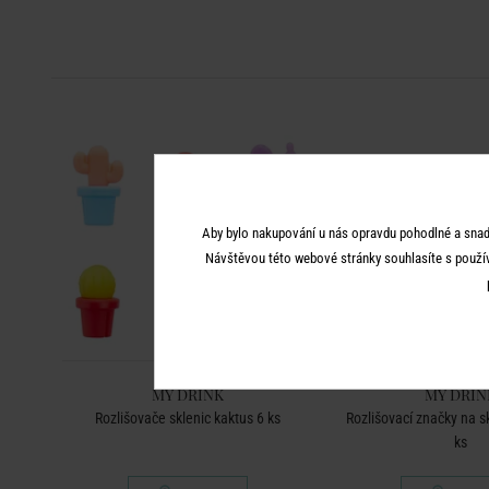
Aby bylo nakupování u nás opravdu pohodlné a snad
Návštěvou této webové stránky souhlasíte s použí
MY DRINK
MY DRIN
Rozlišovače sklenic kaktus 6 ks
Rozlišovací značky na s
ks