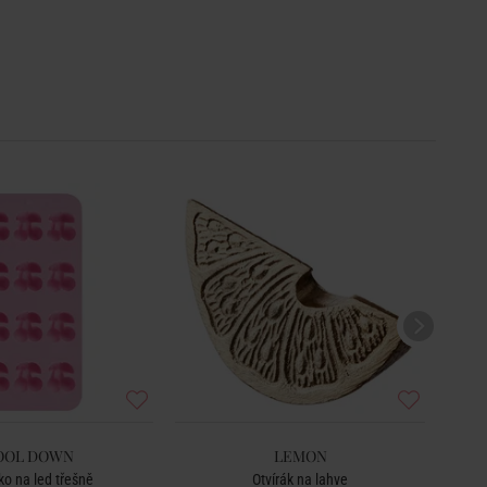
OOL DOWN
LEMON
ko na led třešně
Otvírák na lahve
R