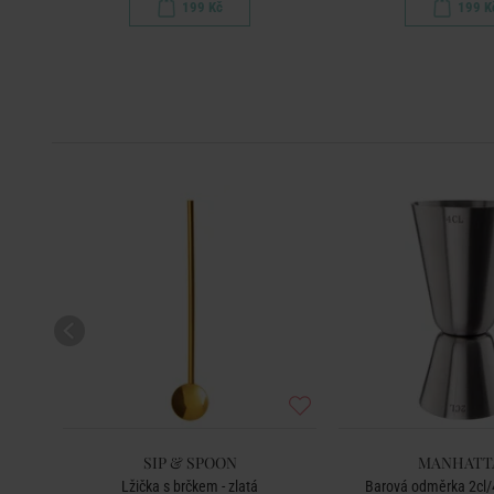
199 Kč
199 K
SIP & SPOON
MANHATT
čky 6
Lžička s brčkem - zlatá
Barová odměrka 2cl/4c