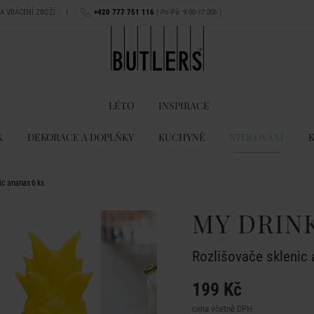
NA VRÁCENÍ ZBOŽÍ
|
+420 777 751 116
( Po-Pá: 9:00-17:00h )
LÉTO
INSPIRACE
K
DEKORACE A DOPLŇKY
KUCHYNĚ
STOLOVÁNÍ
ic ananas 6 ks
MY DRIN
Rozlišovače sklenic 
199 Kč
cena včetně DPH