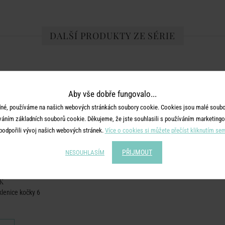
DALŠÍ PRODUKTY ZE SÉRIE
Aby vše dobře fungovalo...
né, používáme na našich webových stránkách soubory cookie. Cookies jsou malé soubor
váním základních souborů cookie. Děkujeme, že jste souhlasili s používáním marketingo
podpořili vývoj našich webových stránek.
Více o cookies si můžete přečíst kliknutím se
PŘIJMOUT
NESOUHLASÍM
K
klenice kočky 6