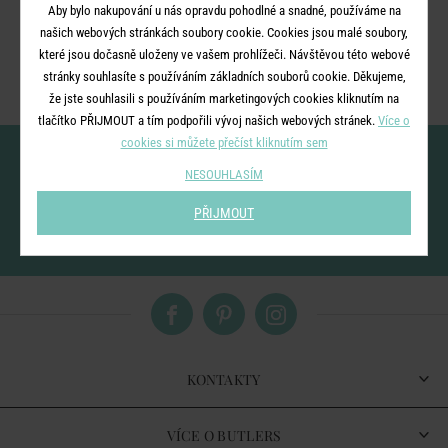
Aby bylo nakupování u nás opravdu pohodlné a snadné, používáme na
Ale nezoufejte, připravili jsme pro vás rozcestník nejbližších
našich webových stránkách soubory cookie. Cookies jsou malé soubory,
kategorií.
které jsou dočasně uloženy ve vašem prohlížeči. Návštěvou této webové
stránky souhlasíte s používáním základních souborů cookie. Děkujeme,
že jste souhlasili s používáním marketingových cookies kliknutím na
tlačítko PŘIJMOUT a tím podpořili vývoj našich webových stránek.
Více o
cookies si můžete přečíst kliknutím sem
Nenechte si ujít novinky!
NESOUHLASÍM
PŘIJMOUT
vložením e-mailu souhlasíte se
zpracováním osobních údajů
pro zasílání našeho
newsletteru
KONTAKTY
VÍCE O BUTLERS