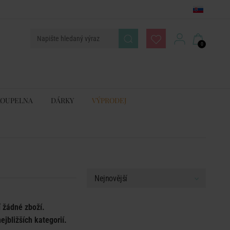
0
KOUPELNA
DÁRKY
VÝPRODEJ
í žádné zboží.
ejbližších kategorií.