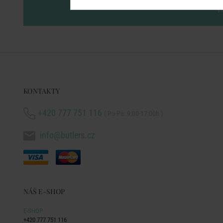
vl
KONTAKTY
+420 777 751 116
( Po-Pá: 9:00-17:00h )
info@butlers.cz
NÁŠ E-SHOP
E-SHOP
+420 777 751 116