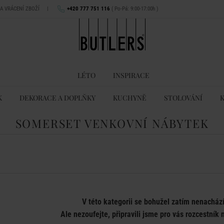
NA VRÁCENÍ ZBOŽÍ
|
+420 777 751 116
( Po-Pá: 9:00-17:00h )
LÉTO
INSPIRACE
K
DEKORACE A DOPLŇKY
KUCHYNĚ
STOLOVÁNÍ
SOMERSET VENKOVNÍ NÁBYTEK
V této kategorii se bohužel zatím nenacház
Ale nezoufejte, připravili jsme pro vás rozcestník n