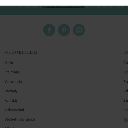
ožením e-mailu souhlasíte se
zpracováním osobních údajů
pro zasílání našeho newslett
VÍCE O BUTLERS
I
O nás
Ča
Pro média
Do
Volná místa
Pl
Obchody
Re
Kontakty
Zá
Velkoobchod
Ob
Obchodní spolupráce
Oc