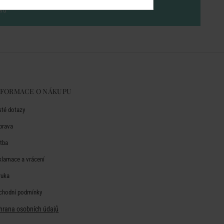
eru
NFORMACE O NÁKUPU
sté dotazy
prava
atba
klamace a vrácení
ruka
chodní podmínky
hrana osobních údajů