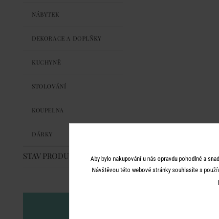
NÁBYTEK
DEKORACE A DOPLŇKY
KUCHYNĚ
STOLOVÁNÍ
KOUPELNA
DÁRKY
STAV PRODUKTU
Aby bylo nakupování u nás opravdu pohodlné a snad
Návštěvou této webové stránky souhlasíte s použí
Nenechte si 