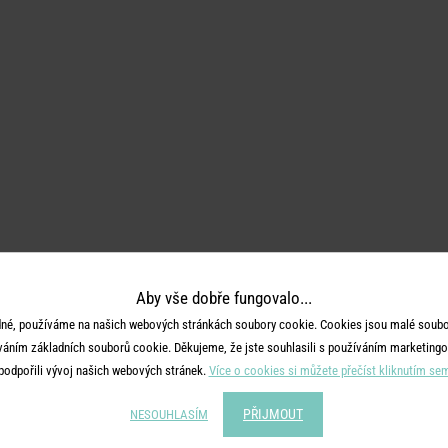
Aby vše dobře fungovalo...
né, používáme na našich webových stránkách soubory cookie. Cookies jsou malé soubor
váním základních souborů cookie. Děkujeme, že jste souhlasili s používáním marketingo
podpořili vývoj našich webových stránek.
Více o cookies si můžete přečíst kliknutím se
PŘIJMOUT
NESOUHLASÍM
ujít novinky!