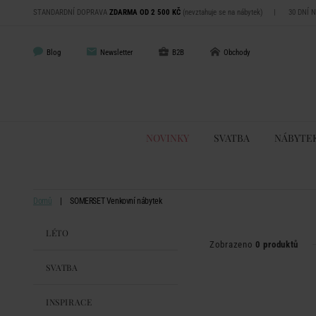
STANDARDNÍ DOPRAVA
ZDARMA OD 2 500 KČ
(nevztahuje se na nábytek)
|
30 DNÍ 
Blog
Newsletter
B2B
Obchody
NOVINKY
SVATBA
NÁBYTE
Domů
SOMERSET Venkovní nábytek
LÉTO
Zobrazeno
0 produktů
SVATBA
INSPIRACE