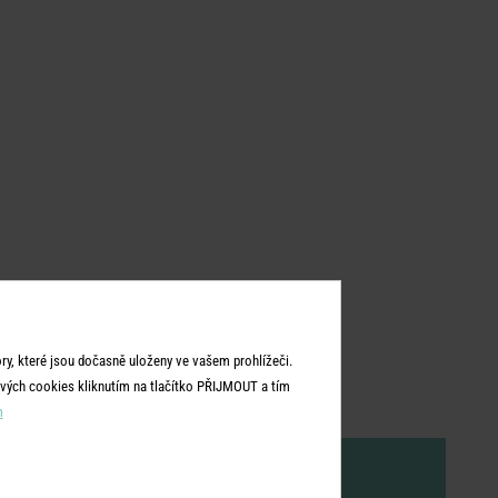
y, které jsou dočasně uloženy ve vašem prohlížeči.
vých cookies kliknutím na tlačítko PŘIJMOUT a tím
m