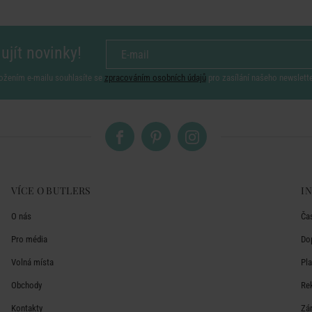
ujít novinky!
ožením e-mailu souhlasíte se
zpracováním osobních údajů
pro zasílání našeho newslett
VÍCE O BUTLERS
I
O nás
Ča
Pro média
Do
Volná místa
Pl
Obchody
Re
Kontakty
Zá