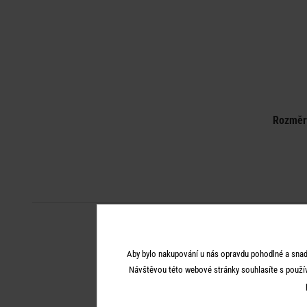
Rozměr
Aby bylo nakupování u nás opravdu pohodlné a snad
Návštěvou této webové stránky souhlasíte s použí