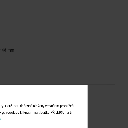
ěr 48 mm
y, které jsou dočasně uloženy ve vašem prohlížeči.
vých cookies kliknutím na tlačítko PŘIJMOUT a tím
m