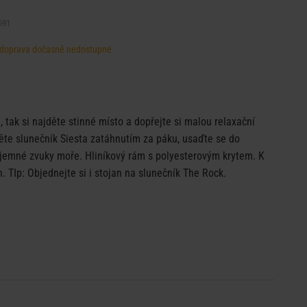
691
d, doprava dočasně nedostupné
, tak si najděte stinné místo a dopřejte si malou relaxační
ěte slunečník Siesta zatáhnutím za páku, usaďte se do
i jemné zvuky moře. Hliníkový rám s polyesterovým krytem. K
. TIp: Objednejte si i stojan na slunečník The Rock.