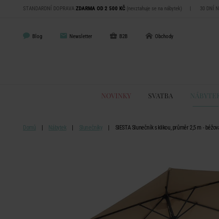
STANDARDNÍ DOPRAVA
ZDARMA OD 2 500 KČ
(nevztahuje se na nábytek)
|
30 DNÍ 
Blog
Newsletter
B2B
Obchody
NOVINKY
SVATBA
NÁBYTE
Domů
Nábytek
Slunečníky
SIESTA Slunečník s klikou, průměr 2,5 m - béžov