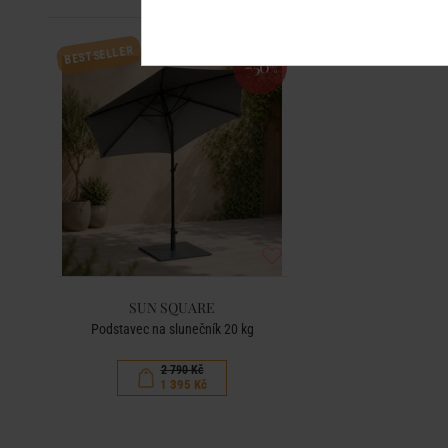
BESTSELLER
-50
%
SUN SQUARE
Podstavec na slunečník 20 kg
2 790 Kč
1 395 Kč