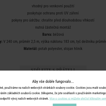
vhodný pro venkovní použití
poskytuje ochranu proti UV záření
pokyny pro údržbu: chraňte před dlouhodobou vlhkostí
nutná částečná montáž
Barva:
béžová
y:
V 240 cm, průměr 2,5 m, výška náklonu 183 cm, tyč deštníku prům
Materiál:
potah polyester, stojan hliník
SDÍLEJTE S PŘÁTELI
Aby vše dobře fungovalo...
né, používáme na našich webových stránkách soubory cookie. Cookies jsou malé soubor
váním základních souborů cookie. Děkujeme, že jste souhlasili s používáním marketingo
podpořili vývoj našich webových stránek.
Více o cookies si můžete přečíst kliknutím se