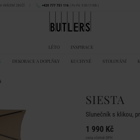
NA VRÁCENÍ ZBOŽÍ
|
+420 777 751 116
( Po-Pá: 9:00-17:00h )
LÉTO
INSPIRACE
K
DEKORACE A DOPLŇKY
KUCHYNĚ
STOLOVÁNÍ
á
SIESTA
Slunečník s klikou, 
1 990 Kč
cena včetně DPH