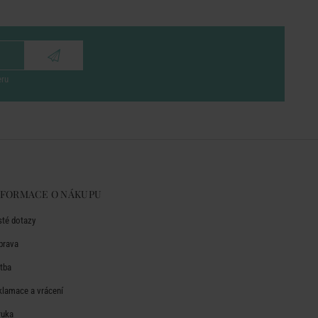
eru
NFORMACE O NÁKUPU
sté dotazy
prava
atba
klamace a vrácení
ruka