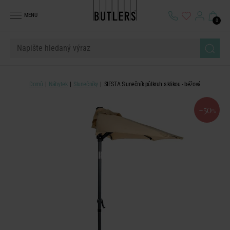
MENU
0
Domů
Nábytek
Slunečníky
SIESTA Slunečník půlkruh s klikou - béžová
-50
%