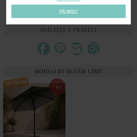
Materiál:
rám: hliník, povlak: polyester
PŘIJMOUT
SDÍLEJTE S PŘÁTELI
MOHLO BY SE VÁM LÍBIT
BESTSELLER
-50
%