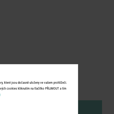
y, které jsou dočasně uloženy ve vašem prohlížeči.
vých cookies kliknutím na tlačítko PŘIJMOUT a tím
m