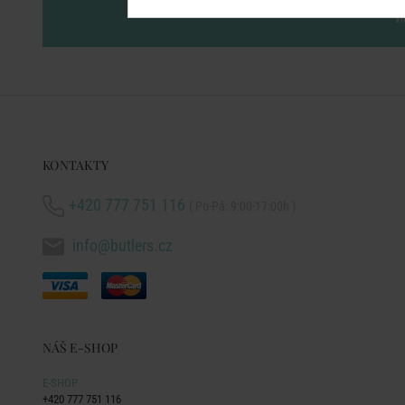
vl
KONTAKTY
+420 777 751 116
( Po-Pá: 9:00-17:00h )
info@butlers.cz
NÁŠ E-SHOP
E-SHOP
+420 777 751 116