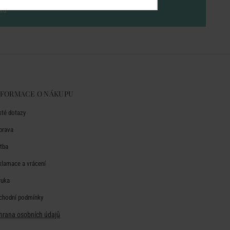
eru
NFORMACE O NÁKUPU
sté dotazy
prava
atba
klamace a vrácení
ruka
chodní podmínky
hrana osobních údajů