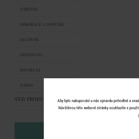
NÁBYTEK
DEKORACE A DOPLŇKY
KUCHYNĚ
STOLOVÁNÍ
KOUPELNA
DÁRKY
STAV PRODUKTU
Aby bylo nakupování u nás opravdu pohodlné a snad
Návštěvou této webové stránky souhlasíte s použí
Nenechte si 