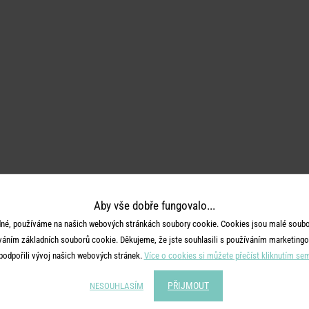
Aby vše dobře fungovalo...
né, používáme na našich webových stránkách soubory cookie. Cookies jsou malé soubor
váním základních souborů cookie. Děkujeme, že jste souhlasili s používáním marketingo
podpořili vývoj našich webových stránek.
Více o cookies si můžete přečíst kliknutím se
PŘIJMOUT
NESOUHLASÍM
ujít novinky!