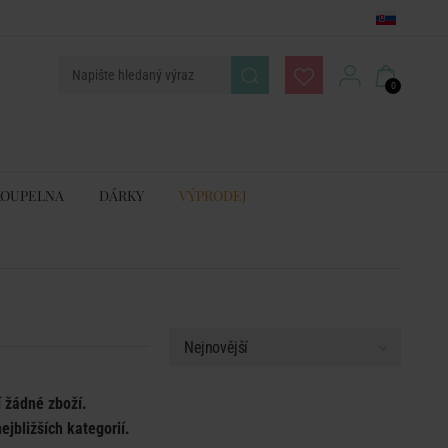
0
KOUPELNA
DÁRKY
VÝPRODEJ
í žádné zboží.
ejbližších kategorií.