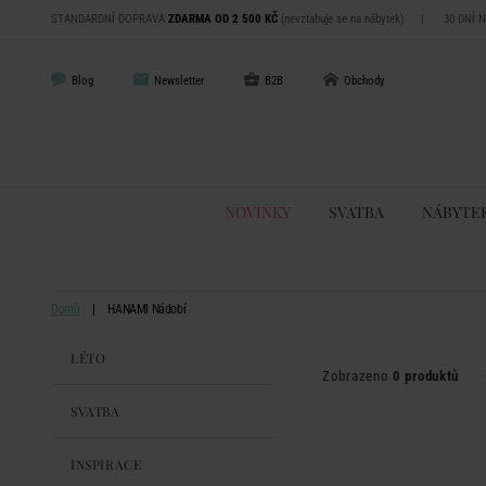
STANDARDNÍ DOPRAVA
ZDARMA OD 2 500 KČ
(nevztahuje se na nábytek)
|
30 DNÍ 
Blog
Newsletter
B2B
Obchody
NOVINKY
SVATBA
NÁBYTE
Domů
HANAMI Nádobí
LÉTO
Zobrazeno
0 produktů
SVATBA
INSPIRACE