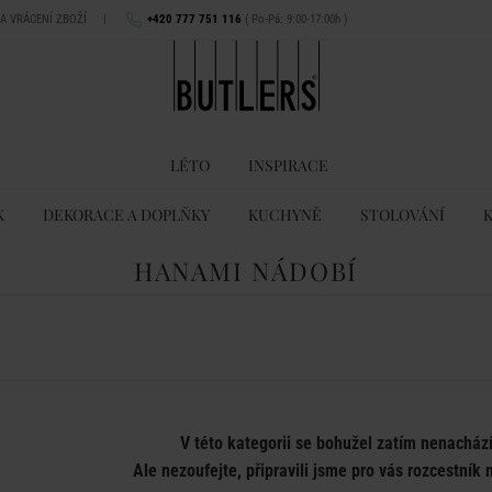
NA VRÁCENÍ ZBOŽÍ
|
+420 777 751 116
( Po-Pá: 9:00-17:00h )
LÉTO
INSPIRACE
K
DEKORACE A DOPLŇKY
KUCHYNĚ
STOLOVÁNÍ
HANAMI NÁDOBÍ
V této kategorii se bohužel zatím nenacház
Ale nezoufejte, připravili jsme pro vás rozcestník n