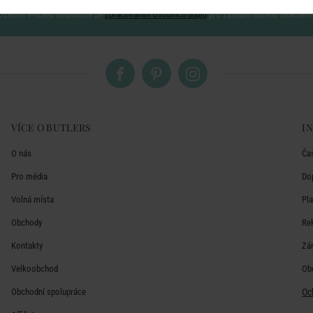
ožením e-mailu souhlasíte se
zpracováním osobních údajů
pro zasílání našeho newslett
VÍCE O BUTLERS
I
O nás
Ča
Pro média
Do
Volná místa
Pl
Obchody
Re
Kontakty
Zá
Velkoobchod
Ob
Obchodní spolupráce
Oc