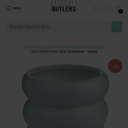
MENU
0
Domů
Dekorace a doplňky
Svícny a svíčky
Vonné svíčky
HULA HOOPS Vonná svíčka "Basil Breeze" - mátová
-50
%