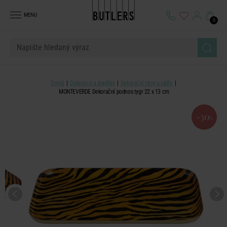
MENU
0
Domů
Dekorace a doplňky
Dekorační mísy a talíře
MONTEVERDE Dekorační podnos tygr 22 x 13 cm
-30
%