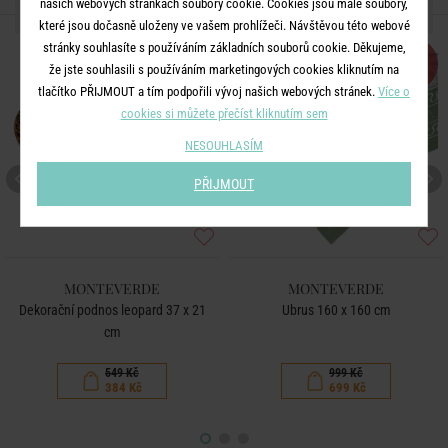
našich webových stránkách soubory cookie. Cookies jsou malé soubory,
DALŠÍ PRODUKTY ZE SÉRIE
které jsou dočasně uloženy ve vašem prohlížeči. Návštěvou této webové
stránky souhlasíte s používáním základních souborů cookie. Děkujeme,
-30
-30
%
%
že jste souhlasili s používáním marketingových cookies kliknutím na
tlačítko PŘIJMOUT a tím podpořili vývoj našich webových stránek.
Více o
cookies si můžete přečíst kliknutím sem
NESOUHLASÍM
PŘIJMOUT
MONTEVERDE
MONTEVERDE
Dekorační podnos leopard 37 x 21
Ubrus 160 x 160 cm
cm
549 Kč
999 Kč
384 Kč
699 Kč