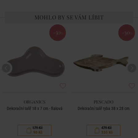
MOHLO BY SE VÁM LÍBIT
-50
-30
%
%
ORGANICS
PESCADO
Dekorační talíř 18 x 7 cm - fialová
Dekorační talíř ryba 38 x 28 cm
179 Kč
479 Kč
90 Kč
335 Kč