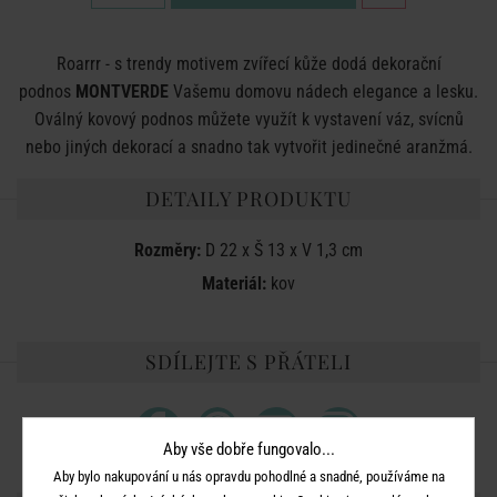
Roarrr - s trendy motivem zvířecí kůže dodá dekorační
podnos
MONTVERDE
Vašemu domovu nádech elegance a lesku.
Oválný kovový podnos můžete využít k vystavení váz, svícnů
nebo jiných dekorací a snadno tak vytvořit jedinečné aranžmá.
DETAILY PRODUKTU
Rozměry:
D 22 x Š 13 x V 1,3 cm
Materiál:
kov
SDÍLEJTE S PŘÁTELI
Aby vše dobře fungovalo...
Aby bylo nakupování u nás opravdu pohodlné a snadné, používáme na