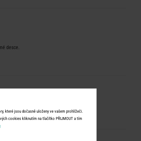
rné desce.
y, které jsou dočasně uloženy ve vašem prohlížeči.
vých cookies kliknutím na tlačítko PŘIJMOUT a tím
m