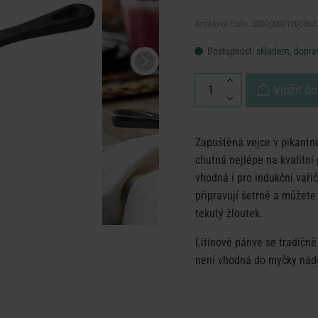
Artiklové číslo: 000000001000364
Dostupnost:
skladem, doprav
Vložit do
Zapuštěná vejce v pikantn
chutná nejlépe na kvalitní
vhodná i pro indukční vařič
připravují šetrně a můžete
tekutý žloutek.
Litinové pánve se tradičně
není vhodná do myčky nád