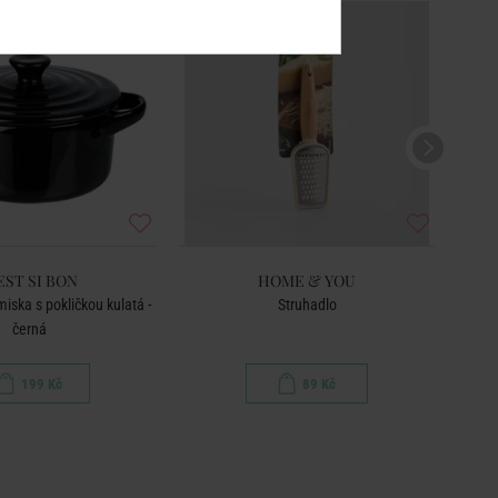
EST SI BON
HOME & YOU
iska s pokličkou kulatá -
Struhadlo
černá
199 Kč
89 Kč