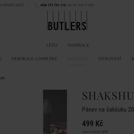
NA VRÁCENÍ ZBOŽÍ
|
+420 777 751 116
( Po-Pá: 9:00-17:00h )
LÉTO
INSPIRACE
K
DEKORACE A DOPLŇKY
KUCHYNĚ
STOLOVÁNÍ
 cm
SHAKSH
Pánev na šakšuku 2
499 Kč
cena včetně DPH