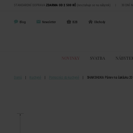
STANDARDNÍ DOPRAVA
ZDARMA OD 2 500 KČ
(nevztahuje se na nábytek)
|
30 DNÍ 
Blog
Newsletter
B2B
Obchody
NOVINKY
SVATBA
NÁBYTE
Domů
Kuchyně
Pomocníci do kuchyně
SHAKSHUKA Pánev na šakšuku 20