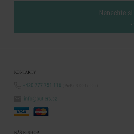
Nenechte si 
vl
KONTAKTY
+420 777 751 116
( Po-Pá: 9:00-17:00h )
info@butlers.cz
NÁŠ E-SHOP