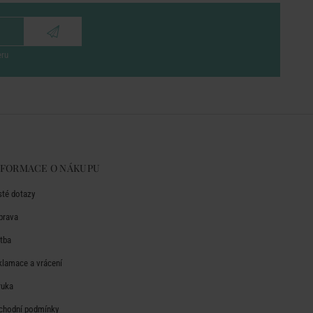
eru
NFORMACE O NÁKUPU
sté dotazy
prava
atba
klamace a vrácení
ruka
chodní podmínky