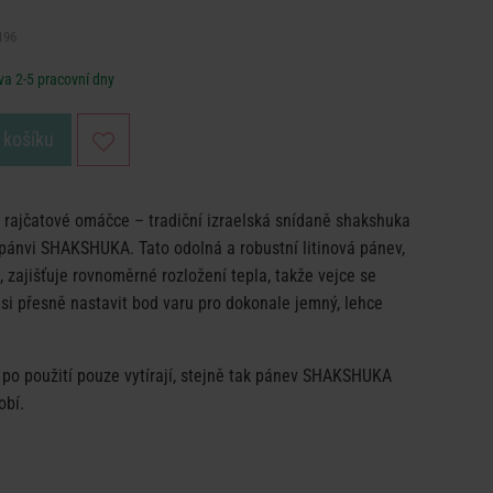
196
a 2-5 pracovní dny
 košíku
í rajčatové omáčce – tradiční izraelská snídaně shakshuka
 pánvi SHAKSHUKA. Tato odolná a robustní litinová pánev,
, zajišťuje rovnoměrné rozložení tepla, takže vejce se
 si přesně nastavit bod varu pro dokonale jemný, lehce
 po použití pouze vytírají, stejně tak pánev SHAKSHUKA
obí.