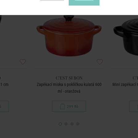
O
C'EST SI BON
C'
11 cm
Zapékací miska s pokličkou kulatá 600
Mini zapékací m
ml - oranžová
č
299 Kč