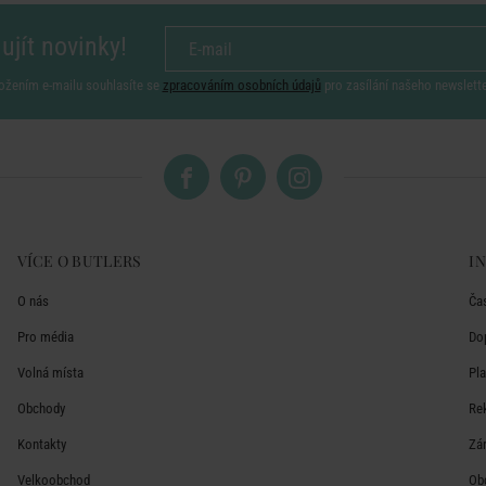
ujít novinky!
ožením e-mailu souhlasíte se
zpracováním osobních údajů
pro zasílání našeho newslett
VÍCE O BUTLERS
I
O nás
Ča
Pro média
Do
Volná místa
Pl
Obchody
Re
Kontakty
Zá
Velkoobchod
Ob