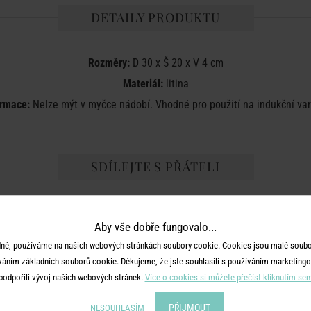
DETAILY PRODUKTU
Rozměry:
D 30 x Š 20 x V 4 cm
Materiál:
litina
ormace:
Nelze mýt v myčce nádobí. Vhodné pro použití na indukční va
SDÍLEJTE S PŘÁTELI
Aby vše dobře fungovalo...
né, používáme na našich webových stránkách soubory cookie. Cookies jsou malé soubor
váním základních souborů cookie. Děkujeme, že jste souhlasili s používáním marketingo
podpořili vývoj našich webových stránek.
Více o cookies si můžete přečíst kliknutím se
MOHLO BY SE VÁM LÍBIT
PŘIJMOUT
NESOUHLASÍM