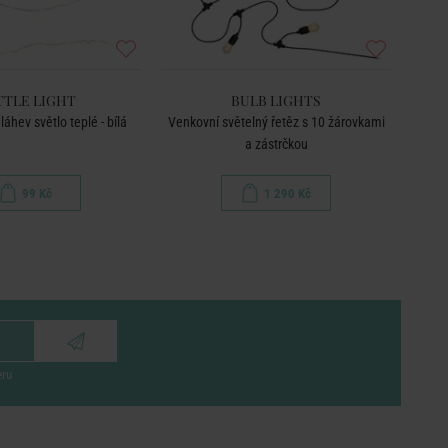
TTLE LIGHT
BULB LIGHTS
áhev světlo teplé - bílá
Venkovní světelný řetěz s 10 žárovkami
LED 
a zástrčkou
99 Kč
1 290 Kč
eru