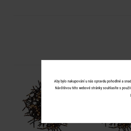
Aby bylo nakupování u nás opravdu pohodlné a snad
Návštěvou této webové stránky souhlasíte s použí