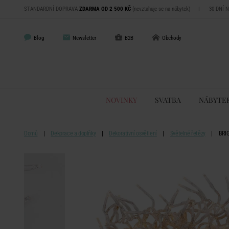
STANDARDNÍ DOPRAVA
ZDARMA OD 2 500 KČ
(nevztahuje se na nábytek)
|
30 DNÍ 
Blog
Newsletter
B2B
Obchody
NOVINKY
SVATBA
NÁBYTE
Domů
Dekorace a doplňky
Dekorativní osvětlení
Světelné řetězy
BRIG