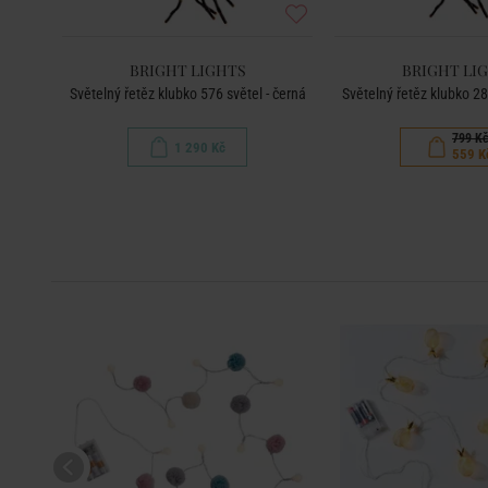
BRIGHT LIGHTS
BRIGHT LI
Světelný řetěz klubko 576 světel - černá
Světelný řetěz klubko 28
799 K
1 290 Kč
559 K