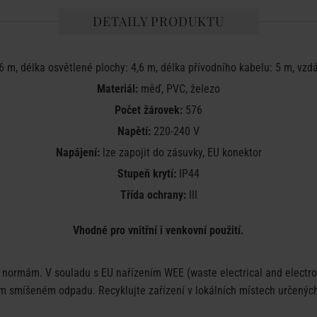
DETAILY PRODUKTU
6 m, délka osvětlené plochy: 4,6 m, délka přívodního kabelu: 5 m, vzd
Materiál:
měď, PVC, železo
Počet žárovek:
576
Napětí:
220-240 V
Napájení:
lze zapojit do zásuvky, EU konektor
Stupeň krytí:
IP44
Třída ochrany:
III
Vhodné pro vnitřní i venkovní použití.
ormám. V souladu s EU nařízením WEE (waste electrical and electron
 smíšeném odpadu. Recyklujte zařízení v lokálních místech určených 