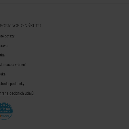
NFORMACE O NÁKUPU
sté dotazy
prava
atba
klamace a vrácení
ruka
chodní podmínky
hrana osobních údajů