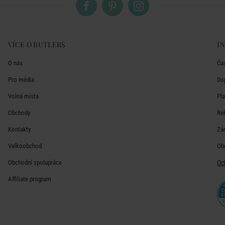
VÍCE O BUTLERS
I
O nás
Ča
Pro média
Do
Volná místa
Pl
Obchody
Re
Kontakty
Zá
Velkoobchod
Ob
Obchodní spolupráce
Oc
Affiliate program