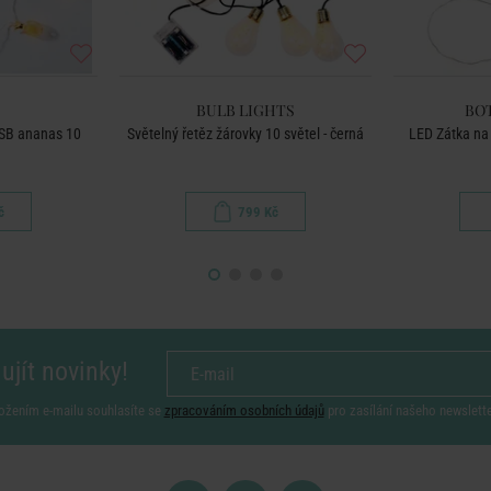
BULB LIGHTS
BO
USB ananas 10
Světelný řetěz žárovky 10 světel - černá
LED Zátka na l
č
799 Kč
ujít novinky!
ožením e-mailu souhlasíte se
zpracováním osobních údajů
pro zasílání našeho newslett