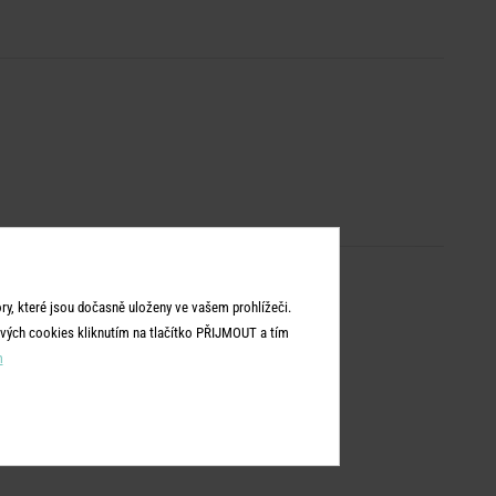
y, které jsou dočasně uloženy ve vašem prohlížeči.
vých cookies kliknutím na tlačítko PŘIJMOUT a tím
m