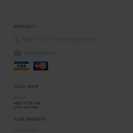
KONTAKTY
+420 777 751 116
( Po-Pá: 9:00-17:00h )
info@butlers.cz
NÁŠ E-SHOP
E-SHOP
+420 777 751 116
( Po-Pá: 9:00-17:00h )
NAŠE PRODEJNY
ATRIUM FLORA