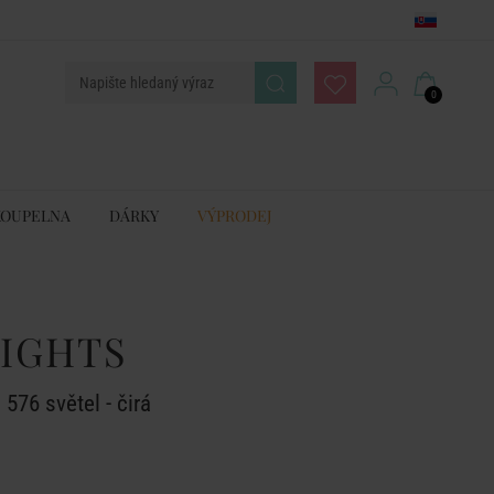
0
KOUPELNA
DÁRKY
VÝPRODEJ
LIGHTS
 576 světel - čirá