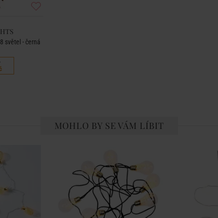
GHTS
8 světel - černá
č
č
MOHLO BY SE VÁM LÍBIT