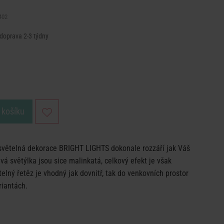
402
 doprava 2-3 týdny
 košíku
á světelná dekorace BRIGHT LIGHTS dokonale rozzáří jak Váš
vá světýlka jsou sice malinkatá, celkový efekt je však
elný řetěz je vhodný jak dovnitř, tak do venkovních prostor
riantách.