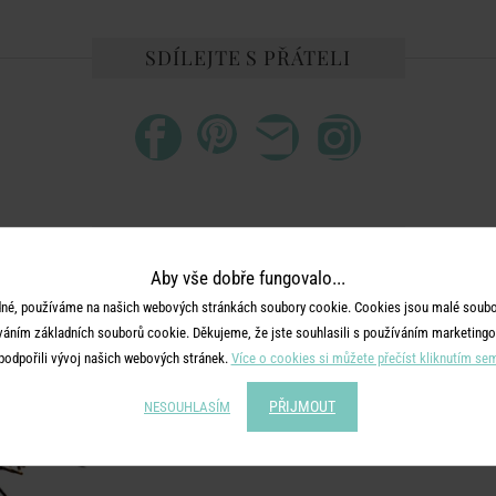
SDÍLEJTE S PŘÁTELI
DALŠÍ PRODUKTY ZE SÉRIE
Aby vše dobře fungovalo...
-30
%
né, používáme na našich webových stránkách soubory cookie. Cookies jsou malé soubor
váním základních souborů cookie. Děkujeme, že jste souhlasili s používáním marketingo
podpořili vývoj našich webových stránek.
Více o cookies si můžete přečíst kliknutím se
PŘIJMOUT
NESOUHLASÍM