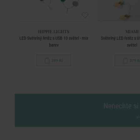
HIPPIE LIGHTS
MIAMI
é 10
LED Světelný řetěz s USB 10 světel - mix
Světelný LED řetěz s 
barev
světel
399 Kč
379 K
Nenechte si 
vl