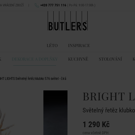
NA VRÁCENÍ ZBOŽÍ
|
+420 777 751 116
( Po-Pá: 9:00-17:00h )
LÉTO
INSPIRACE
K
DEKORACE A DOPLŇKY
KUCHYNĚ
STOLOVÁNÍ
HT LIGHTS Světelný řetěz klubko 576 světel - čirá
BRIGHT 
Světelný řetěz klubko
1 290 Kč
cena včetně DPH