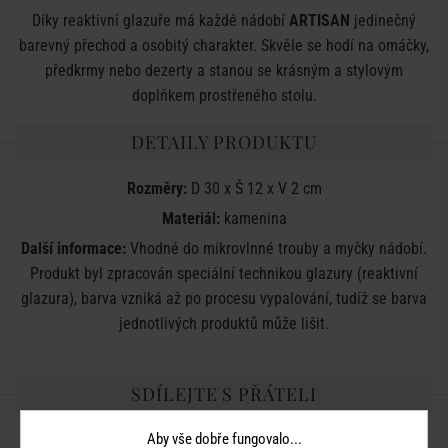
Díky reaktivní glazuře má každé nádobí
ARTISAN
jedinečný
barevný přechod a osobitý charakter. Skvěle se hodí na omáčky,
předkrmy nebo dezerty a stanou se krásným a stylovým
doplňkem prostřeného stolu.
DETAILY PRODUKTU
Rozměry:
D 30 x Š 12 x V 2 cm
Materiál:
kamenina
Další informace:
Vhodné do mikrovlnné trouby a myčky nádobí.
Produkt byl zpracován speciální technikou glazury (reaktivní
glazura), barva vzniká až po procesu vypalování, tudíž se barva
jednotlivých produktů může lišit.
SDÍLEJTE S PŘÁTELI
Aby vše dobře fungovalo...