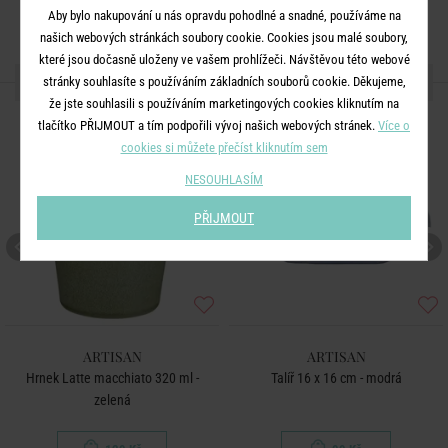
Aby bylo nakupování u nás opravdu pohodlné a snadné, používáme na
našich webových stránkách soubory cookie. Cookies jsou malé soubory,
které jsou dočasně uloženy ve vašem prohlížeči. Návštěvou této webové
DALŠÍ PRODUKTY ZE SÉRIE
stránky souhlasíte s používáním základních souborů cookie. Děkujeme,
že jste souhlasili s používáním marketingových cookies kliknutím na
tlačítko PŘIJMOUT a tím podpořili vývoj našich webových stránek.
Více o
cookies si můžete přečíst kliknutím sem
NESOUHLASÍM
PŘIJMOUT
ARTISAN
ARTISAN
Hrnek Latte macchiato 320 ml -
Talíř 16 x 16 cm - modrá
zelená