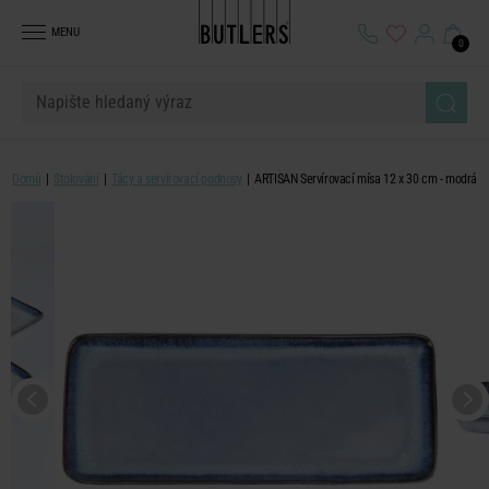
MENU
0
Domů
Stolování
Tácy a servírovací podnosy
ARTISAN Servírovací mísa 12 x 30 cm - modrá