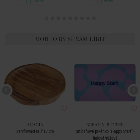
129 Kč
99 Kč
MOHLO BY SE VÁM LÍBIT
ACACIA
BREAD N' BUTTER
Servírovací talíř 17 cm
Snídaňové prkénko "Happy Start" -
fialová/růžová