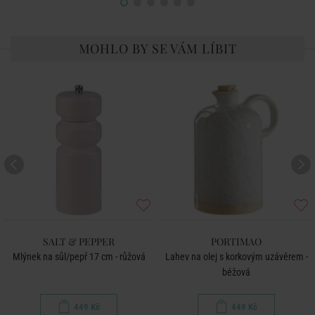
MOHLO BY SE VÁM LÍBIT
SALT & PEPPER
PORTIMAO
Mlýnek na sůl/pepř 17 cm - růžová
Lahev na olej s korkovým uzávěrem -
béžová
449 Kč
449 Kč