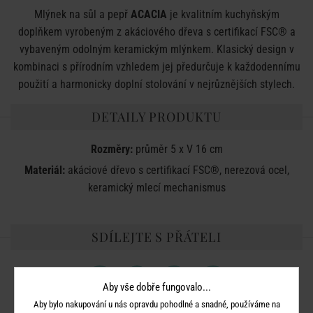
Mlýnek na sůl a pepř
ACACIA
je kvalitním kuchyňským
doplňkem vyrobeným z akáciového dřeva s certifikací FSC® a
vybaveným odolným keramickým mlýnkem. Klasický design v
kombinaci s přírodním vzhledem jej předurčuje k každodennímu
použití a harmonicky doplní stolování v nejrůznějších stylech.
DETAILY PRODUKTU
Rozměry:
průměr 5 x V 16 cm
Materiál:
akáciové dřevo s certifikací FSC®, nerezová ocel,
keramický mlecí mechanismus
SDÍLEJTE S PŘÁTELI
Aby vše dobře fungovalo...
Aby bylo nakupování u nás opravdu pohodlné a snadné, používáme na