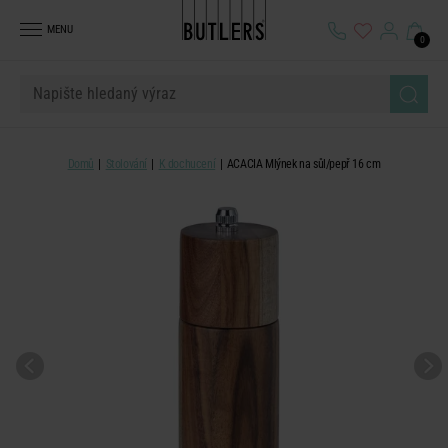
MENU
0
Domů
Stolování
K dochucení
ACACIA Mlýnek na sůl/pepř 16 cm