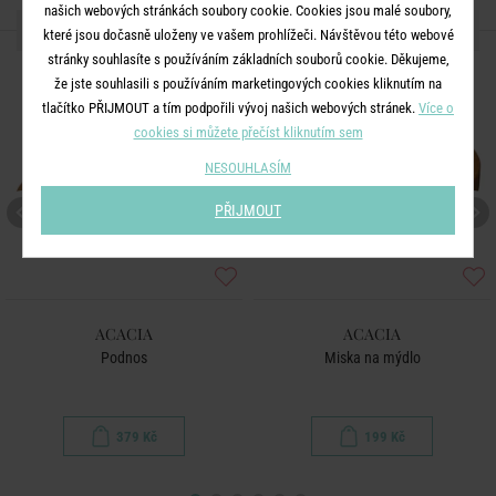
našich webových stránkách soubory cookie. Cookies jsou malé soubory,
DALŠÍ PRODUKTY ZE SÉRIE
které jsou dočasně uloženy ve vašem prohlížeči. Návštěvou této webové
stránky souhlasíte s používáním základních souborů cookie. Děkujeme,
BESTSELLER
že jste souhlasili s používáním marketingových cookies kliknutím na
tlačítko PŘIJMOUT a tím podpořili vývoj našich webových stránek.
Více o
cookies si můžete přečíst kliknutím sem
NESOUHLASÍM
PŘIJMOUT
ACACIA
ACACIA
Podnos
Miska na mýdlo
379 Kč
199 Kč