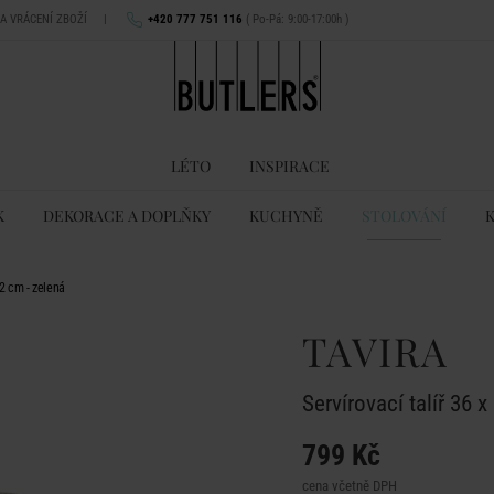
NA VRÁCENÍ ZBOŽÍ
|
+420 777 751 116
( Po-Pá: 9:00-17:00h )
LÉTO
INSPIRACE
K
DEKORACE A DOPLŇKY
KUCHYNĚ
STOLOVÁNÍ
22 cm - zelená
TAVIRA
Servírovací talíř 36 
799 Kč
cena včetně DPH