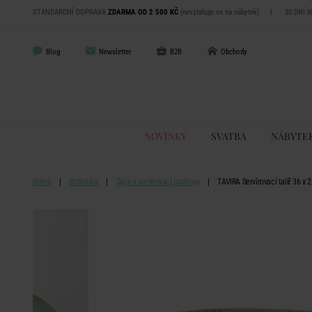
STANDARDNÍ DOPRAVA
ZDARMA OD 2 500 KČ
(nevztahuje se na nábytek)
|
30 DNÍ 
Blog
Newsletter
B2B
Obchody
NOVINKY
SVATBA
NÁBYTE
Domů
Stolování
Tácy a servírovací podnosy
TAVIRA Servírovací talíř 36 x 