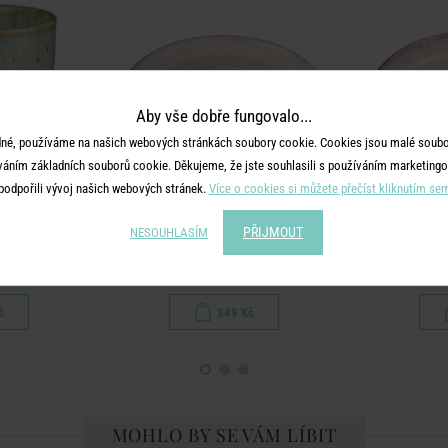
Aby vše dobře fungovalo...
né, používáme na našich webových stránkách soubory cookie. Cookies jsou malé soubor
váním základních souborů cookie. Děkujeme, že jste souhlasili s používáním marketingo
podpořili vývoj našich webových stránek.
Více o cookies si můžete přečíst kliknutím se
PŘIJMOUT
NESOUHLASÍM
TAVIRA
l - zelená
Talíř 27 cm - růžová
Talíř na
č
349 Kč
MOHLO BY SE VÁM LÍBIT