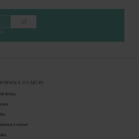
eru
NFORMACE O NÁKUPU
sté dotazy
prava
atba
klamace a vrácení
ruka