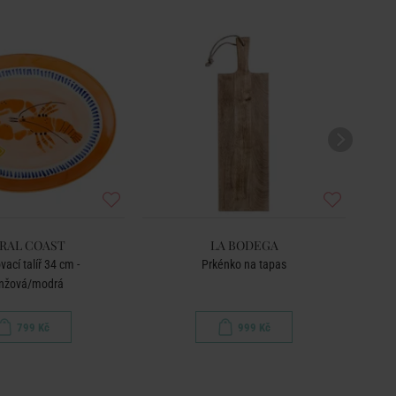
RAL COAST
LA BODEGA
vací talíř 34 cm -
Prkénko na tapas
Ker
nžová/modrá
799 Kč
999 Kč