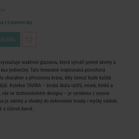
778
a 2-5 pracovní dny
 košíku
 vyznačuje reaktivní glazurou, která vytváří jemné skvrny a
 kus jedinečný. Tato řemeslně inspirovaná povrchová
u charakter a přirozenou krásu, díky čemuž bude každá
ější. Kolekce TAVIRA – široká škála talířů, misek, hrnků a
í, vše ve stohovatelném designu – je vyrobena z vysoce
us je odolný a vhodný do mikrovlnné trouby i myčky nádobí.
né a růžové barvě.