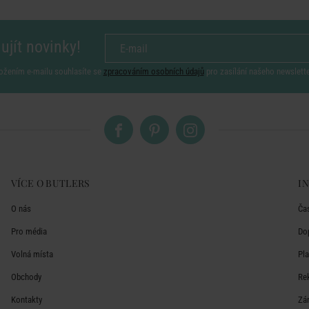
ujít novinky!
ožením e-mailu souhlasíte se
zpracováním osobních údajů
pro zasílání našeho newslett
VÍCE O BUTLERS
I
O nás
Ča
Pro média
Do
Volná místa
Pl
Obchody
Re
Kontakty
Zá