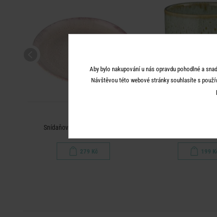
Aby bylo nakupování u nás opravdu pohodlné a snad
Návštěvou této webové stránky souhlasíte s použí
TAVIRA
TAVIRA
Snídaňový talíř 22 cm - růžová
Hrnek na kávu 250 m
279 Kč
199 K