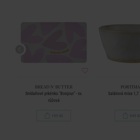
BREAD N' BUTTER
PORTIM
Snídaňové prkénko "Bonjour" - sv.
Salátová mísa 1,7 
růžová
199 Kč
549 K