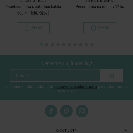
C'EST SI BON
SWEET BAKERY
Zapékací miska s pokličkou kulatá
Pečící forma na muffiny 12 ks
600 ml - bílá/růžová
299 Kč
399 Kč
Nenechte si ujít novinky!
vložením e-mailu souhlasíte se
zpracováním osobních údajů
pro zasílání našeho
newsletteru
KONTAKTY