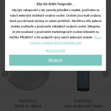
Aby vše dobře fungovalo...
Aby bylo nakupování u nás opravdu pohodlné a snadné, používáme na
našich webových stránkách soubory cookie. Cookies jsou malé soubory,
které jsou dočasně uloženy ve vašem prohlížeči. Návštěvou této webové
stránky souhlasíte s používáním základních souborů cookie. Děkujeme,
DALŠÍ PRODUKTY ZE SÉRIE
že jste souhlasili s používáním marketingových cookies kliknutím na
tlačítko PŘIJMOUT a tím podpořili vývoj našich webových stránek.
Více o
cookies si můžete přečíst kliknutím sem
NESOUHLASÍM
PŘIJMOUT
PORTIMAO
PORTIMAO
Talíř 20 cm - béžová
Lahev na olej a ocet - modrá