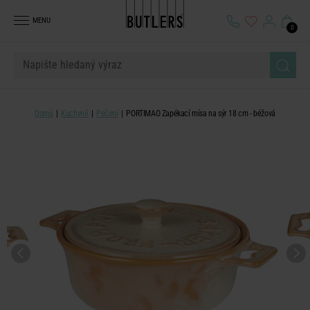
MENU
0
Domů
Kuchyně
Pečení
PORTIMAO Zapékací mísa na sýr 18 cm - béžová