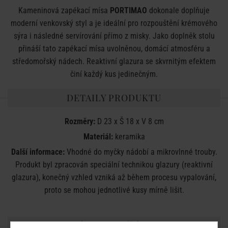
Kameninová zapékací mísa
PORTIMAO
dokonale doplňuje
moderní venkovský styl a je ideální pro rozpouštění krémového
sýra i následné servírování přímo z misky. Jako doplněk stolu
přináší tato zapékací mísa uvolněnou, domácí atmosféru a
středomořský nádech. Reaktivní glazura se skvrnitým efektem
činí každý kus jedinečným.
DETAILY PRODUKTU
Rozměry:
D 23 x Š 18 x V 8 cm
Materiál:
keramika
Další informace:
Vhodné do myčky nádobí a mikrovlnné trouby.
Produkt byl zpracován speciální technikou glazury (reaktivní
glazura), konečný vzhled vzniká až během procesu vypalování,
proto se mohou jednotlivé kusy mírně lišit.
SDÍLEJTE S PŘÁTELI