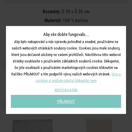
Rozměry:
D 30 x Š 30 cm
Materiál:
100 % bavlna
Další informace:
Lze prát v pračce na 60°. Sušení v sušičce na
Aby vše dobře fungovalo...
jemný program. Nebělit a nežehlit. Chemické čištění se
Aby bylo nakupování u nás opravdu pohodlné a snadné, používáme na
nedoporučuje.
našich webových stránkách soubory cookie. Cookies jsou malé soubory,
které jsou dočasně uloženy ve vašem prohlížeči. Návštěvou této webové
stránky souhlasíte s používáním základních souborů cookie. Děkujeme,
SDÍLEJTE S PŘÁTELI
že jste souhlasili s používáním marketingových cookies kliknutím na
tlačítko PŘIJMOUT a tím podpořili vývoj našich webových stránek.
Více o
cookies si můžete přečíst kliknutím sem
NESOUHLASÍM
PŘIJMOUT
DALŠÍ PRODUKTY ZE SÉRIE