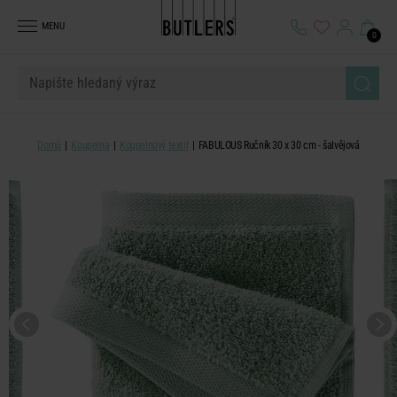
MENU
0
Domů
Koupelna
Koupelnový textil
FABULOUS Ručník 30 x 30 cm - šalvějová