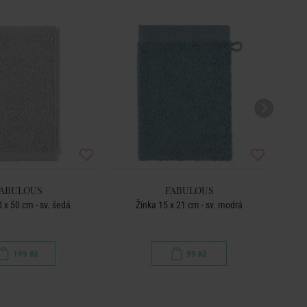
BEST
ABULOUS
FABULOUS
 x 50 cm - sv. šedá
Žínka 15 x 21 cm - sv. modrá
199 Kč
99 Kč