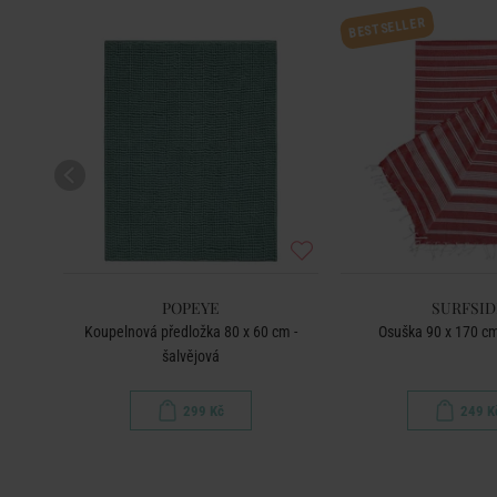
BESTSELLER
POPEYE
SURFSID
šedá
Koupelnová předložka 80 x 60 cm -
Osuška 90 x 170 cm
šalvějová
299 Kč
249 K