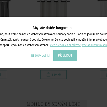
Aby vše dobře fungovalo...
né, používáme na našich webových stránkách soubory cookie. Cookies jsou malé soubor
váním základních souborů cookie. Děkujeme, že jste souhlasili s používáním marketingo
podpořili vývoj našich webových stránek.
Více o cookies si můžete přečíst kliknutím se
PŘIJMOUT
NESOUHLASÍM
WET
WET WET WET
WE
ý vzor - šedá
Sprchový závěs - béžová
Sprchový
č
849 Kč
MOHLO BY SE VÁM LÍBIT