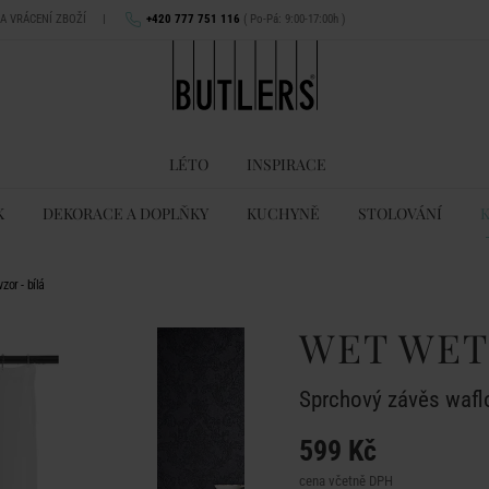
NA VRÁCENÍ ZBOŽÍ
|
+420 777 751 116
( Po-Pá: 9:00-17:00h )
LÉTO
INSPIRACE
K
DEKORACE A DOPLŇKY
KUCHYNĚ
STOLOVÁNÍ
or - bílá
WET WET
Sprchový závěs waflo
599 Kč
cena včetně DPH