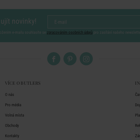
ujít novinky!
ožením e-mailu souhlasíte se
zpracováním osobních údajů
pro zasílání našeho newslett
VÍCE O BUTLERS
I
O nás
Ča
Pro média
Do
Volná místa
Pl
Obchody
Re
Kontakty
Zá