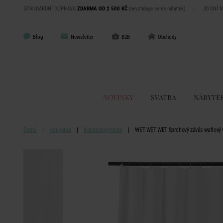
STANDARDNÍ DOPRAVA
ZDARMA OD 2 500 KČ
(nevztahuje se na nábytek)
|
30 DNÍ 
Blog
Newsletter
B2B
Obchody
NOVINKY
SVATBA
NÁBYTE
Domů
Koupelna
Koupelnový textil
WET WET WET Sprchový závěs waflový vz