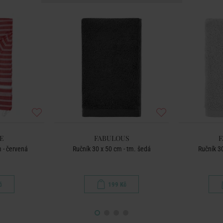
E
FABULOUS
F
 - červená
Ručník 30 x 50 cm - tm. šedá
Ručník 30
č
199 Kč