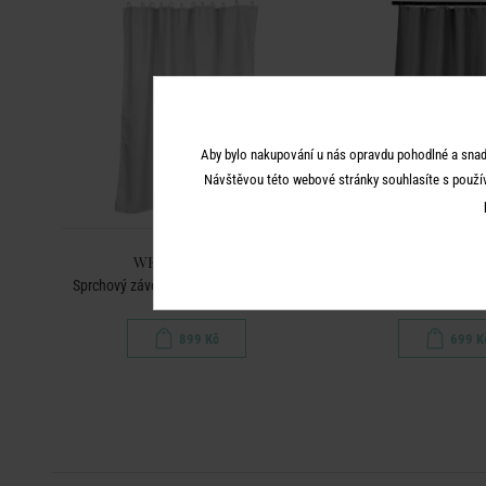
Aby bylo nakupování u nás opravdu pohodlné a snad
Návštěvou této webové stránky souhlasíte s použí
WET WET WET
WET WET 
Sprchový závěs waflový vzor - sv. šedá
Sprchový závěs waflov
899 Kč
699 K