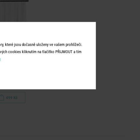
y, které jsou dočasně uloženy ve vašem prohlížeči.
vých cookies kliknutím na tlačítko PŘIJMOUT a tím
m
T WET WET
 závěs pruhy - bílá
499 Kč