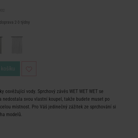
932
 doprava 2-3 týdny
 košíku
pky osvěžující vody. Sprchový závěs WET WET WET se
a nedostala svou vlastní koupel, takže budete muset po
 celou místnost. Pro Váš jedinečný zážitek ze sprchování si
oha modelů.