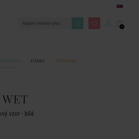
0
KOUPELNA
DÁRKY
VÝPRODEJ
 WET
vý vzor - bílá