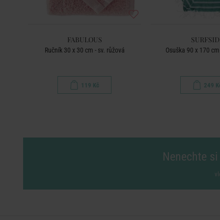
FABULOUS
SURFSID
dá
Ručník 30 x 30 cm - sv. růžová
Osuška 90 x 170 cm 
119 Kč
249 K
Nenechte si 
vl