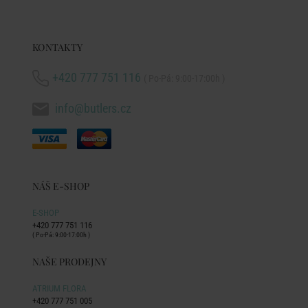
KONTAKTY
+420 777 751 116
( Po-Pá: 9:00-17:00h )
info@butlers.cz
NÁŠ E-SHOP
E-SHOP
+420 777 751 116
( Po-Pá: 9:00-17:00h )
NAŠE PRODEJNY
ATRIUM FLORA
+420 777 751 005