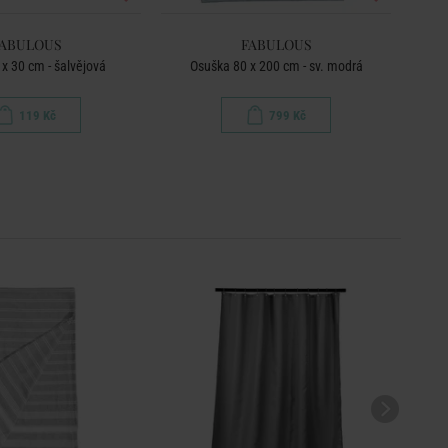
ABULOUS
FABULOUS
 x 30 cm - šalvějová
Osuška 80 x 200 cm - sv. modrá
119 Kč
799 Kč