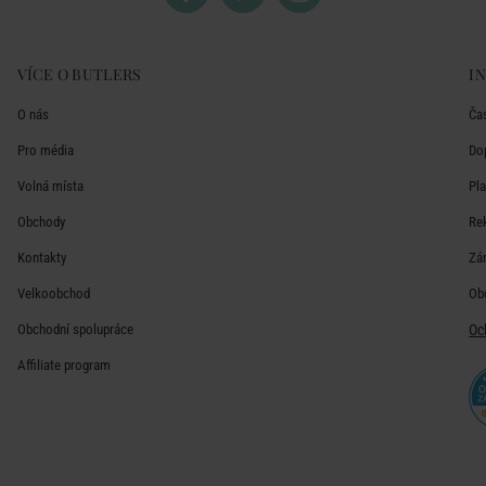
VÍCE O BUTLERS
I
O nás
Ča
Pro média
Do
Volná místa
Pl
Obchody
Re
Kontakty
Zá
Velkoobchod
Ob
Obchodní spolupráce
Oc
Affiliate program