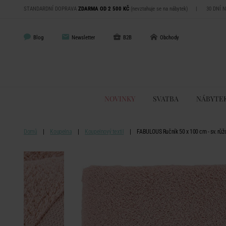
STANDARDNÍ DOPRAVA
ZDARMA OD 2 500 KČ
(nevztahuje se na nábytek)
|
30 DNÍ 
Blog
Newsletter
B2B
Obchody
NOVINKY
SVATBA
NÁBYTE
Domů
Koupelna
Koupelnový textil
FABULOUS Ručník 50 x 100 cm - sv. růž