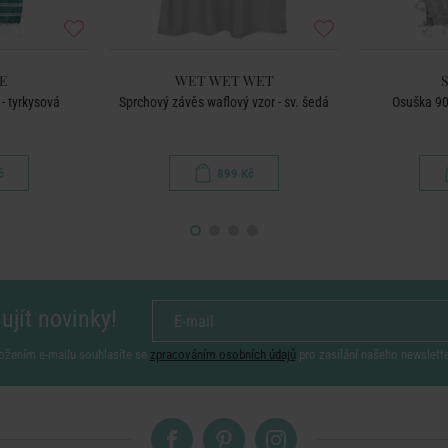
E
WET WET WET
- tyrkysová
Sprchový závěs waflový vzor - sv. šedá
Osuška 90
č
899 Kč
ujít novinky!
ožením e-mailu souhlasíte se
zpracováním osobních údajů
pro zasílání našeho newslett