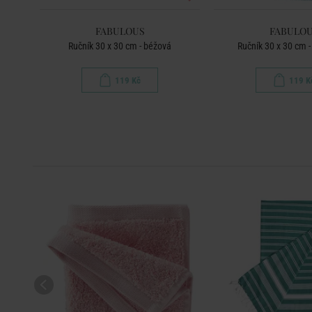
FABULOUS
FABULO
rá
Ručník 30 x 30 cm - béžová
Ručník 30 x 30 cm -
119 Kč
119 K