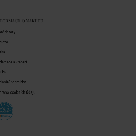
NFORMACE O NÁKUPU
sté dotazy
prava
atba
klamace a vrácení
ruka
chodní podmínky
hrana osobních údajů