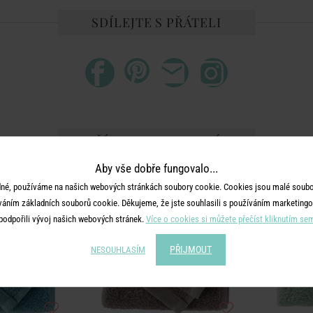
SDÍLEJTE S PŘÁTELI
DALŠÍ PRODUKTY ZE SÉRIE
Aby vše dobře fungovalo...
né, používáme na našich webových stránkách soubory cookie. Cookies jsou malé soubor
váním základních souborů cookie. Děkujeme, že jste souhlasili s používáním marketingo
podpořili vývoj našich webových stránek.
Více o cookies si můžete přečíst kliknutím se
PŘIJMOUT
NESOUHLASÍM