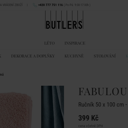
NA VRÁCENÍ ZBOŽÍ
|
+420 777 751 116
( Po-Pá: 9:00-17:00h )
LÉTO
INSPIRACE
K
DEKORACE A DOPLŇKY
KUCHYNĚ
STOLOVÁNÍ
ová
FABULOU
Ručník 50 x 100 cm -
399 Kč
cena včetně DPH