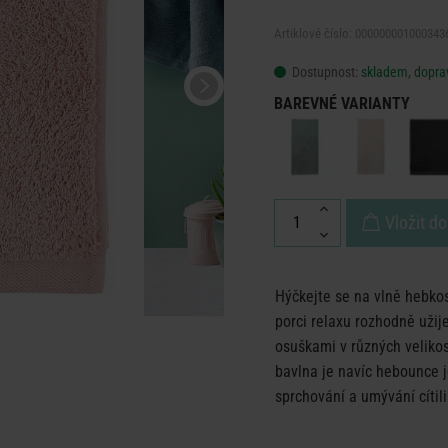
Artiklové číslo: 000000001000343
Dostupnost:
skladem, doprav
BAREVNÉ VARIANTY
Vložit do
Hýčkejte se na vlně hebko
porci relaxu rozhodně uži
osuškami v různých velikos
bavlna je navíc hebounce 
sprchování a umývání cítili