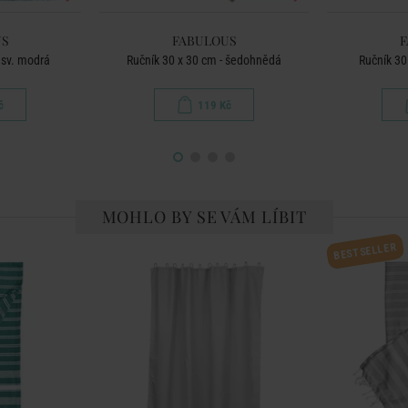
US
FABULOUS
F
 sv. modrá
Ručník 30 x 30 cm - šedohnědá
Ručník 30
č
119 Kč
MOHLO BY SE VÁM LÍBIT
BESTSELLER