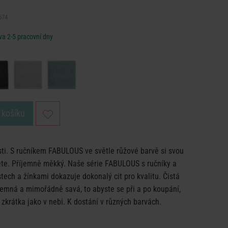
674
a 2-5 pracovní dny
 košíku
sti. S ručníkem FABULOUS ve světle růžové barvě si svou
jete. Příjemně měkký. Naše série FABULOUS s ručníky a
tech a žínkami dokazuje dokonalý cit pro kvalitu. Čistá
jemná a mimořádně savá, to abyste se při a po koupání,
 zkrátka jako v nebi. K dostání v různých barvách.