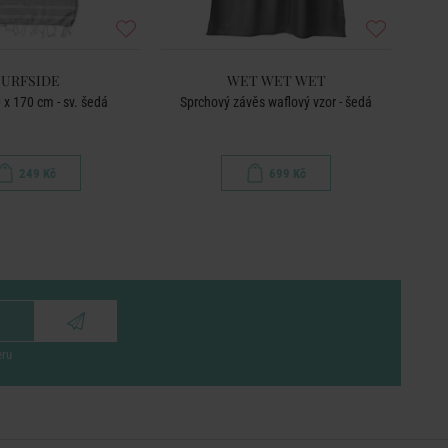
SURFSIDE
WET WET WET
 x 170 cm - sv. šedá
Sprchový závěs waflový vzor - šedá
R
249 Kč
699 Kč
eru