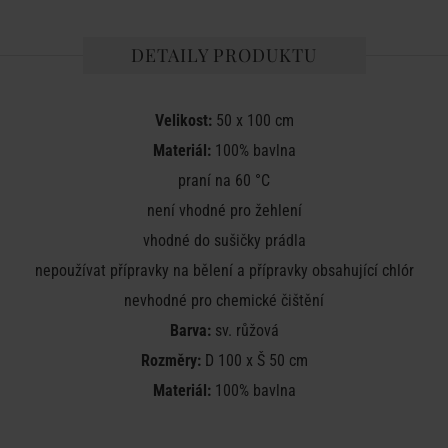
DETAILY PRODUKTU
Velikost:
50 x 100 cm
Materiál:
100% bavlna
praní na 60 °C
není vhodné pro žehlení
vhodné do sušičky prádla
nepoužívat přípravky na bělení a přípravky obsahující chlór
nevhodné pro chemické čištění
Barva:
sv. růžová
Rozměry:
D 100 x Š 50 cm
Materiál:
100% bavlna