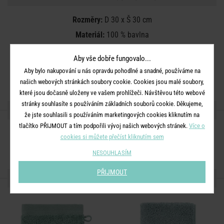
Rozměry:
D 30 x Š 30 cm
Materiál:
100 % bavlna
Další informace:
Lze prát v pračce na 60°. Sušení v sušičce na
Aby vše dobře fungovalo...
jemný program. Nebělit a nežehlit. Chemické čištění se
Aby bylo nakupování u nás opravdu pohodlné a snadné, používáme na
nedoporučuje.
našich webových stránkách soubory cookie. Cookies jsou malé soubory,
které jsou dočasně uloženy ve vašem prohlížeči. Návštěvou této webové
stránky souhlasíte s používáním základních souborů cookie. Děkujeme,
SDÍLEJTE S PŘÁTELI
že jste souhlasili s používáním marketingových cookies kliknutím na
tlačítko PŘIJMOUT a tím podpořili vývoj našich webových stránek.
Více o
cookies si můžete přečíst kliknutím sem
NESOUHLASÍM
PŘIJMOUT
DALŠÍ PRODUKTY ZE SÉRIE