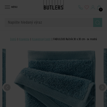
MENU
0
Domů
Koupelna
Koupelnový textil
FABULOUS Ručník 30 x 30 cm - sv. modrá